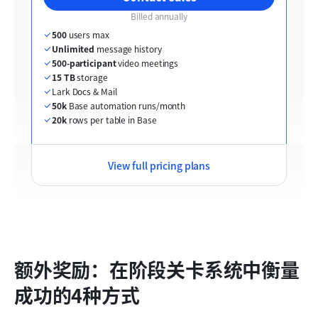
Billed annually
500
 users max
Unlimited
 message history
500-participant
 video meetings
15 TB
 storage
Lark Docs & Mail
50k
 Base automation runs/month
20k
 rows per table in Base
View full pricing plans
额外奖励：在阶段关卡系统中衡量
成功的4种方式