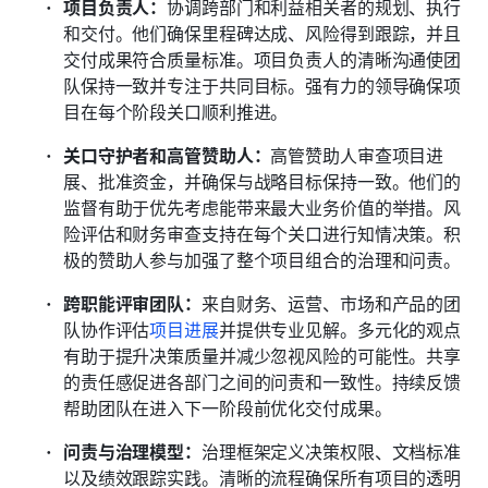
项目负责人：
协调跨部门和利益相关者的规划、执行
和交付。他们确保里程碑达成、风险得到跟踪，并且
交付成果符合质量标准。项目负责人的清晰沟通使团
队保持一致并专注于共同目标。强有力的领导确保项
目在每个阶段关口顺利推进。
关口守护者和高管赞助人：
高管赞助人审查项目进
展、批准资金，并确保与战略目标保持一致。他们的
监督有助于优先考虑能带来最大业务价值的举措。风
险评估和财务审查支持在每个关口进行知情决策。积
极的赞助人参与加强了整个项目组合的治理和问责。
跨职能评审团队：
来自财务、运营、市场和产品的团
队协作评估
项目进展
并提供专业见解。多元化的观点
有助于提升决策质量并减少忽视风险的可能性。共享
的责任感促进各部门之间的问责和一致性。持续反馈
帮助团队在进入下一阶段前优化交付成果。
问责与治理模型：
治理框架定义决策权限、文档标准
以及绩效跟踪实践。清晰的流程确保所有项目的透明