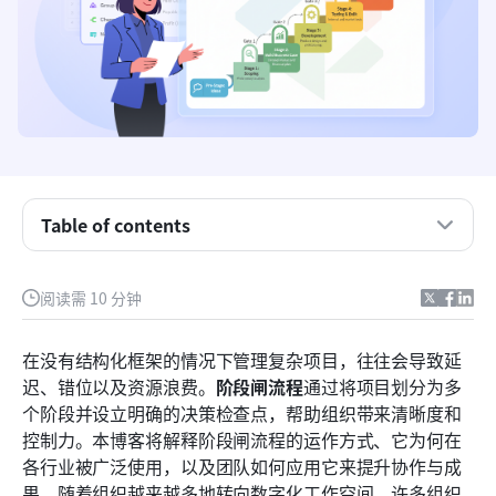
关键要点：阶段关卡管理
什么是阶段闸流程？
典型阶段关卡模型中的5个核心阶段
每个阶段关卡会发生什么？
跨企业的阶段关卡流程示例
Table of contents
阶段关卡管理的角色与职责
阅读需 10 分钟
阶段关卡实施中的4个常见挑战
认识 Lark：将团队协作与效率融入项目管理
在没有结构化框架的情况下管理复杂项目，往往会导致延
迟、错位以及资源浪费。
阶段闸流程
通过将项目划分为多
额外奖励：在阶段关卡系统中衡量成功的4种方式
个阶段并设立明确的决策检查点，帮助组织带来清晰度和
结论
控制力。本博客将解释阶段闸流程的运作方式、它为何在
各行业被广泛使用，以及团队如何应用它来提升协作与成
常见问题
果。随着组织越来越多地转向数字化工作空间，许多组织