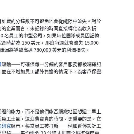
可計費的分鐘數不可避免地會從縫隙中流失。對於
向的企業而言，未記錄的時間直接轉化為收入損
0 名員工的中型公司，如果每位團隊成員因記憶
薪為 150 美元，那麼每週就會流失 15,000 
漏將導致高達 780,000 美元的利潤損失。
體
驅動——可確保每一分鐘的客戶服務都被精確記
並在不增加員工額外負擔的情況下，為客戶保證 
問題的能力，而不是他們能否細緻地回想週二早上
耗員工士氣，還浪費寶貴的時間。更重要的是，它
的研究
顯示，每當員工被打斷——例如暫停設計工
錄——平均需要 23 分鐘才能完全恢復深度專