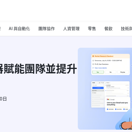
理
AI 與自動化
團隊協作
人資管理
零售
餐飲
技術與
器賦能團隊並提升
30日