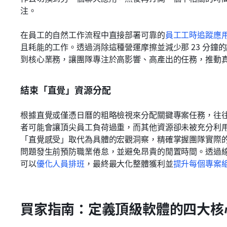
注。
在員工的自然工作流程中直接部署可靠的
員工工時追蹤應
且耗能的工作。透過消除這種營運摩擦並減少那 23 分鐘
到核心業務，讓團隊專注於高影響、高產出的任務，推動
結束「直覺」資源分配
根據直覺或僅憑日曆的粗略檢視來分配關鍵專案任務，往
者可能會讓頂尖員工負荷過重，而其他資源卻未被充分利
「直覺感受」取代為具體的宏觀洞察，精確掌握團隊實際
問題發生前預防職業倦怠，並避免昂貴的閒置時間。透過
可以
優化人員排班
，最終最大化整體獲利並
提升每個專案
買家指南：定義頂級軟體的四大核