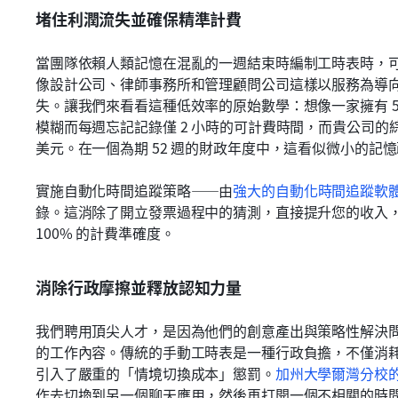
堵住利潤流失並確保精準計費
當團隊依賴人類記憶在混亂的一週結束時編制工時表時，
像設計公司、律師事務所和管理顧問公司這樣以服務為導
失。讓我們來看看這種低效率的原始數學：想像一家擁有 5
模糊而每週忘記記錄僅 2 小時的可計費時間，而貴公司的綜合時
美元。在一個為期 52 週的財政年度中，這看似微小的記憶疏
實施自動化時間追蹤策略——由
強大的自動化時間追蹤軟
錄。這消除了開立發票過程中的猜測，直接提升您的收入，
100% 的計費準確度。
消除行政摩擦並釋放認知力量
我們聘用頂尖人才，是因為他們的創意產出與策略性解決
的工作內容。傳統的手動工時表是一種行政負擔，不僅消
引入了嚴重的「情境切換成本」懲罰。
加州大學爾灣分校
作去切換到另一個聊天應用，然後再打開一個不相關的時間記