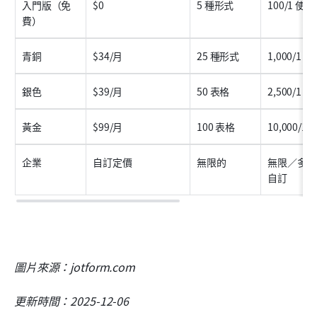
入門版（免
$0
5 種形式
100/1 使用
費）
青銅
$34/月
25 種形式
1,000/1 
銀色
$39/月
50 表格
2,500/1 
黃金
$99/月
100 表格
10,000/1
企業
自訂定價
無限的
無限／多位
自訂
圖片來源：jotform.com
更新時間：2025-12-06