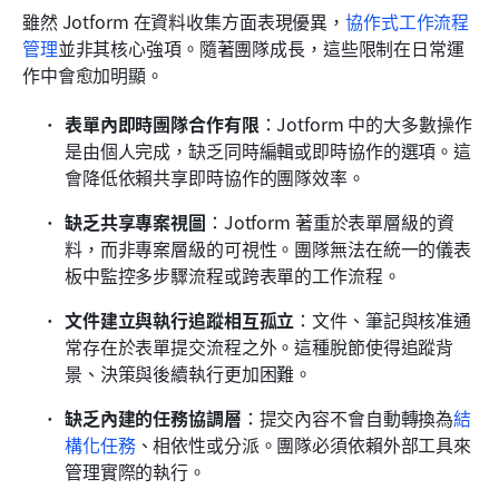
雖然 Jotform 在資料收集方面表現優異，
協作式工作流程
管理
並非其核心強項。隨著團隊成長，這些限制在日常運
作中會愈加明顯。
表單內即時團隊合作有限
：Jotform 中的大多數操作
是由個人完成，缺乏同時編輯或即時協作的選項。這
會降低依賴共享即時協作的團隊效率。
缺乏共享專案視圖
：Jotform 著重於表單層級的資
料，而非專案層級的可視性。團隊無法在統一的儀表
板中監控多步驟流程或跨表單的工作流程。
文件建立與執行追蹤相互孤立
：文件、筆記與核准通
常存在於表單提交流程之外。這種脫節使得追蹤背
景、決策與後續執行更加困難。
缺乏內建的任務協調層
：提交內容不會自動轉換為
結
構化任務
、相依性或分派。團隊必須依賴外部工具來
管理實際的執行。