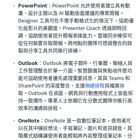
PowerPoint
：PowerPoint 允許使用者建立具有動
畫、設計主題以及 AI 驅動版面建議的專業簡報。
Designer 工具可在不需手動格式化的情況下，協助優
化投影片的美觀度。Presenter Coach 透過即時回
饋，協助使用者提升簡報表達能力。雲端同步確保可
從任何裝置存取簡報。跨地點的團隊可透過整合的錄
製與分享工具共同進行排練。
Outlook
：Outlook 將電子郵件、行事曆、聯絡人與
工作管理整合於單一介面。智慧篩選與焦點收件匣功
能可協助使用者優先處理重要訊息。其與 Teams 和 
SharePoint 的深度整合，支援
無縫排程
與檔案存
取。Outlook 在桌面、網頁與行動應用程式上皆能保
持一致運作。專業人士依賴它在分散式團隊中進行高
效率的溝通與排程。
OneNote
：OneNote 是一款數位筆記本，使用者可
以在其中捕捉想法、手寫筆記、圖片和音訊錄音。其
階層式結構讓使用者能輕鬆將內容整理成筆記本、分