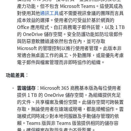
產力功能，但不包含 Microsoft Teams。這使其成為
對使用其他
通訊工具
或不需要視訊會議的團隊而言具
成本效益的選擇。使用者仍可受益於基於網頁的 
Office 應用程式、自訂商務電子郵件託管，以及 1 TB 
的 OneDrive 儲存空間。安全防護功能如防垃圾郵件
與防惡意軟體過濾依然包含在內，並可存取 
Microsoft 的管理控制以進行使用者管理。此版本非
常適合無桌面工作的員工、外勤團隊，或是優先考慮
電子郵件與檔案管理而非即時協作的組織。
功能差異
：
雲端儲存
：Microsoft 365 商務基本版為每位使用者
提供 1 TB 的 OneDrive 儲存空間，為組織提供充足
的文件、共享檔案及備份空間。此儲存空間可跨裝置
存取，無論使用者在遠端或現場，都能順暢協作。雲
端模式同時減少對本地伺服器及手動儲存管理的依
賴。Teams 版與非 Teams 版皆提供相同的儲存容
量，確保檔案存取與生產力不受影響。