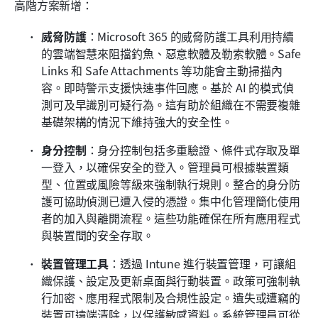
高階方案新增：
威脅防護
：Microsoft 365 的威脅防護工具利用持續
的雲端智慧來阻擋釣魚、惡意軟體及勒索軟體。Safe 
Links 和 Safe Attachments 等功能會主動掃描內
容。即時警示支援快速事件回應。基於 AI 的模式偵
測可及早識別可疑行為。這有助於組織在不需要複雜
基礎架構的情況下維持強大的安全性。
身分控制
：身分控制包括多重驗證、條件式存取及單
一登入，以確保安全的登入。管理員可根據裝置類
型、位置或風險等級來強制執行規則。整合的身分防
護可協助偵測已遭入侵的憑證。集中化管理簡化使用
者的加入與離開流程。這些功能確保在所有應用程式
與裝置間的安全存取。
裝置管理工具
：透過 Intune 進行裝置管理，可讓組
織保護、設定及更新桌面與行動裝置。政策可強制執
行加密、應用程式限制及合規性設定。遺失或遭竊的
裝置可遠端清除，以保護敏感資料。系統管理員可從