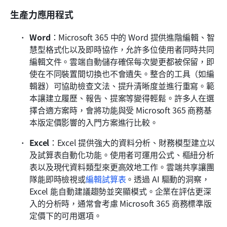
生產力應用程式
Word
：Microsoft 365 中的 Word 提供進階編輯、智
慧型格式化以及即時協作，允許多位使用者同時共同
編輯文件。雲端自動儲存確保每次變更都被保留，即
使在不同裝置間切換也不會遺失。整合的工具（如編
輯器）可協助檢查文法、提升清晰度並進行重寫。範
本讓建立履歷、報告、提案等變得輕鬆。許多人在選
擇合適方案時，會將功能與受 Microsoft 365 商務基
本版定價影響的入門方案進行比較。
Excel
：Excel 提供強大的資料分析、財務模型建立以
及試算表自動化功能。使用者可運用公式、樞紐分析
表以及現代資料類型來更高效地工作。雲端共享讓團
隊能即時檢視或
編輯試算表
。透過 AI 驅動的洞察，
Excel 能自動建議趨勢並突顯模式。企業在評估更深
入的分析時，通常會考慮 Microsoft 365 商務標準版
定價下的可用選項。