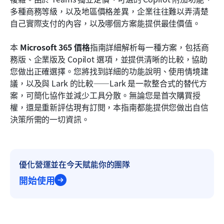
Microsoft 365 價格明細（不含 Teams）
多種商務等級，以及地區價格差異，企業往往難以弄清楚
自己實際支付的內容，以及哪個方案能提供最佳價值。
Microsoft 365 Copilot 定價與綑綁方案選項
本 
Microsoft 365 價格
指南詳細解析每一種方案，包括商
Microsoft 365 商務價格比較：哪個方案最適合？
務版、企業版及 Copilot 選項，並提供清晰的比較，協助
Microsoft Dynamics 365 的限制
您做出正確選擇。您將找到詳細的功能說明、使用情境建
議，以及與 Lark 的比較——Lark 是一款整合式的替代方
新選項：為什麼 Lark 提供比 Microsoft 365 定價更
案，可簡化協作並減少工具分散。無論您是首次購買授
簡單的替代方案
權，還是重新評估現有訂閱，本指南都能提供您做出自信
決策所需的一切資訊。
Lark 與 Microsoft 365：功能與價格比較表
結論
常見問題
優化營運並在今天賦能你的團隊
開始使用
相關閱讀