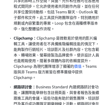
共享的即時工作空間，頁面、元件和任務可在各應用
程式間同步。它允許使用者共同創作內容，並在任何
共享位置保持動態，包括 Teams 聊天、Outlook 電
子郵件和文件。此工具提升跨團隊協作，特別適用於
規劃或內容繁重的專案。Loop 包含在兩種標準版本
中，強化整體協作流程。
Clipchamp：
Clipchamp 是微軟易於使用的影片編
輯工具，讓使用者在不具備進階編輯技能的情況下，
能夠製作行銷短片、培訓影片及社群內容。它包含範
本、轉場效果、螢幕錄製及品牌套件，使非設計人員
也能輕鬆使用。隨著多媒體內容的依賴度提升，
Clipchamp 為現代團隊增添了顯著的
價值
。Teams 
版與非 Teams 版方案皆在標準層級中提供 
Clipchamp。
網路研討會：
Business Standard 內建網路研討會功
能，讓團隊能舉辦包含註冊頁面、與會者報告及後續
跟進工具的會議。這些功能有助於銷售團隊、培訓部
門及客戶成功團隊定期舉辦線上活動。網路研討會在