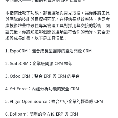
不同需求——從捐助者管理到 ERP 式會計。
Lark：開源 CRM 的現代替代方案
本指南比較了功能、部署選項與常見取捨，讓你能將工具
開源CRM與Lark：哪一個是更明智的選擇？
與團隊的技能與目標相匹配。在評估長期效率時，也要考
慮技術堆疊中最佳專案管理工具對採用與交接的影響。閱
結論
讀完後，你將知道哪個開源選項最符合你的預算、安全需
常見問題
求與成長計畫。以下是工具清單：
相關閱讀
1. EspoCRM：適合成長型團隊的靈活開源 CRM
2. SuiteCRM：企業級開源 CRM 框架
3. Odoo CRM：整合 ERP 與 CRM 的平台
4. YetiForce：內建分析功能的安全 CRM
5. Vtiger Open Source：適合中小企業的輕量級 CRM
6. Dolibarr：簡單的全方位 ERP 與 CRM