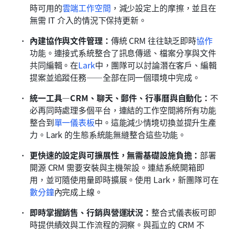
時可用的
雲端工作空間
，減少設定上的摩擦，並且在
無需 IT 介入的情況下保持更新。
內建協作與文件管理：
傳統 CRM 往往缺乏即時
協作
功能。連接式系統整合了訊息傳遞、檔案分享與文件
共同編輯。在
Lark
中，團隊可以討論潛在客戶、編輯
提案並追蹤任務——全部在同一個環境中完成。
統一工具—CRM、聊天、郵件、行事曆與自動化：
不
必再同時處理多個平台，連結的工作空間將所有功能
整合到
單一儀表板
中。這能減少情境切換並提升生產
力。Lark 的生態系統能無縫整合這些功能。
更快速的設定與可擴展性，無需基礎設施負擔：
部署
開源 CRM 需要安裝與主機架設。連結系統開箱即
用，並可隨使用量即時擴展。使用 Lark，新團隊可在
數分鐘
內完成上線。
即時掌握銷售、行銷與營運狀況：
整合式儀表板可即
時提供績效與工作流程的洞察。與孤立的 CRM 不