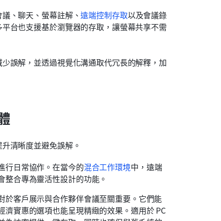
會議、聊天、螢幕註解、
遠端控制存取
以及會議錄
多平台也支援基於瀏覽器的存取，讓螢幕共享不需
減少誤解，並透過視覺化溝通取代冗長的解釋，加
體
提升清晰度並避免誤解。
進行日常協作。在當今的
混合工作環境
中，遠端
會整合專為靈活性設計的功能。
對於客戶展示與合作夥伴會議至關重要。它們能
濟實惠的選項也能呈現精緻的效果。適用於 PC 