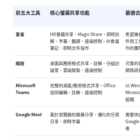
前五大工具
核心螢幕共享功能
最適
雲雀
HD螢幕共享、Magic Share、即時註
希望擁
解、字幕、翻譯、遠端控制、AI會議
件與工
筆記、即時文件協作
作的團
縮放
桌面與應用程式共享、註解、分組討
可靠的
論室、雲端錄製、遠端控制
網路研
Microsoft 
完整的桌面/應用程式共享、Office 
以 Wind
Teams
協同編輯、註解、遠端控制
Micro
組織
Google Meet
基於瀏覽器的螢幕分享、優化的分頁
需要快
分享、即時字幕
Googl
者