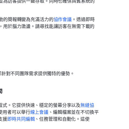
並為訪客提供一鍵存取。同時也確保與舊系統的
動的簡報轉變為充滿活力的
協作會議
。透過即時
，用於腦力激盪。請尋找能讓訪客在無需下載的
都針對不同團隊需求提供獨特的優勢。
間
程式。它提供快速、穩定的螢幕分享以及
無縫協
。使用者可以舉行
線上會議
、編輯檔案並在不切換平
支援
即時共同編輯
、任務管理和自動化。這使 