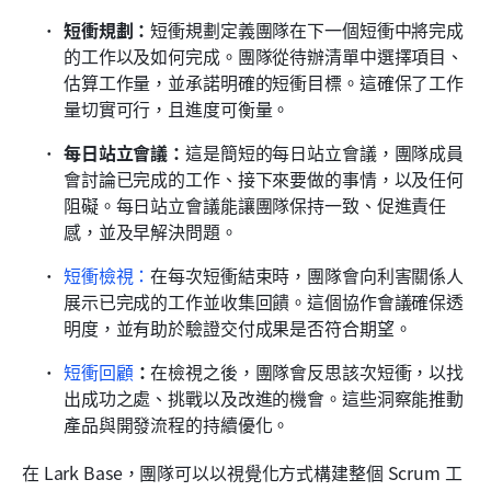
短衝規劃：
短衝規劃定義團隊在下一個短衝中將完成
的工作以及如何完成。團隊從待辦清單中選擇項目、
估算工作量，並承諾明確的短衝目標。這確保了工作
量切實可行，且進度可衡量。
每日站立會議：
這是簡短的每日站立會議，團隊成員
會討論已完成的工作、接下來要做的事情，以及任何
阻礙。每日站立會議能讓團隊保持一致、促進責任
感，並及早解決問題。
短衝檢視：
在每次短衝結束時，團隊會向利害關係人
展示已完成的工作並收集回饋。這個協作會議確保透
明度，並有助於驗證交付成果是否符合期望。
短衝回顧
：
在檢視之後，團隊會反思該次短衝，以找
出成功之處、挑戰以及改進的機會。這些洞察能推動
產品與開發流程的持續優化。
在 Lark Base，團隊可以以視覺化方式構建整個 Scrum 工