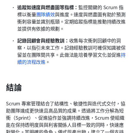
追蹤如速度與燃盡圖等指標：
監控關鍵的 Scrum 指
標以衡量
團隊績效
與進度。速度與燃盡圖有助於預測
衝刺容量並識別瓶頸。定期追蹤指標能推動持續改進
並提供有依據的規劃。
記錄回顧會與經驗教訓：
收集每次衝刺回顧中的洞
察，以指引未來工作。記錄經驗教訓可確保知識被保
留並在團隊間共享。此做法能培養學習文化並促進
持
續的流程改進
。
結論
Scrum 專案管理結合了結構性、敏捷性與迭代式交付，協
助團隊達成更快速且高品質的成果。透過將工作分解為短
衝（Sprint）、促進協作並強調持續改進，Scrum 使組織
能在保持透明度與與利害關係人目標一致的同時，快速應
對變化。其明確的角色、儀式與產出物，建立了一個支持