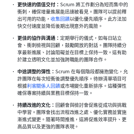
更快速的價值交付：
Scrum 將工作劃分為短而集中的
衝刺，確保增量進展能迅速被看見。團隊可以提前釋
出可用的功能，
收集回饋
以優化優先順序。此方法加
快交付速度並降低後期出現意外的風險。
更佳的協作與溝通：
定期舉行的儀式，如每日站立
會、衝刺檢視與回顧，鼓勵開放的對話。團隊持續分
享最新進展、討論阻礙並在目標上保持一致。這有助
於建立透明文化並加強跨職能的團隊合作。
中途調整的彈性：
Scrum 在每個階段都擁抱變化，允
許團隊在每次短衝後調整優先順序。待辦清單項目可
根據
利害關係人回饋
或市場變化重新排序。這種彈性
確保專案持續與業務目標保持一致。
持續改進的文化：
回顧會與檢討會促進從成功與挑戰
中學習。團隊會找出流程改進之處、優化實務並實施
漸進式變更。隨著時間推進，這將促進效率提升、更
高品質以及更強的團隊表現。