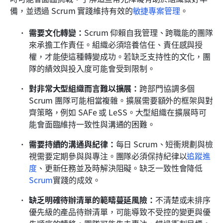
備，並透過 Scrum 實踐維持有效的
敏捷專案管理
。
需要文化轉變：
Scrum 仰賴自我管理、跨職能的團隊
來承擔工作責任。組織必須培養信任、責任感與授
權，才能使這種轉變成功。若缺乏支持性的文化，團
隊的績效與投入度可能會受到限制。
對非常大型組織而言難以擴展：
跨部門協調多個 
Scrum 團隊可能相當複雜。擴展需要額外的框架與對
齊策略，例如 SAFe 或 LeSS。大型組織在擴展時可
能會面臨維持一致性與溝通的困難。
需要持續的溝通與紀律：
每日 Scrum、短衝規劃與檢
視需要定期參與與專注。團隊必須保持紀律以
追蹤進
度
、更新任務並及時解決阻礙。缺乏一致性會降低
Scrum
實踐的成效。
缺乏明確待辦清單的範疇蔓延風險：
不清楚或未排序
優先級的產品待辦清單，可能導致不受控的變更與優