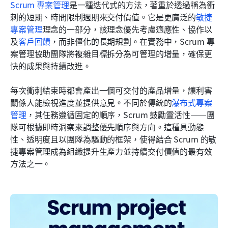
Scrum 專案管理
是一種迭代式的方法，著重於透過稱為衝
刺的短期、時間限制週期來交付價值。它是更廣泛的
敏捷
專案管理
理念的一部分，該理念優先考慮適應性、協作以
及
客戶回饋
，而非僵化的長期規劃。在實務中，Scrum 專
案管理協助團隊將複雜目標拆分為可管理的增量，確保更
快的成果與持續改進。
每次衝刺結束時都會產出一個可交付的產品增量，讓利害
關係人能檢視進度並提供意見。不同於傳統的
瀑布式專案
管理
，其任務遵循固定的順序，Scrum 鼓勵靈活性——團
隊可根據即時洞察來調整優先順序與方向。這種具動態
性、透明度且以團隊為驅動的框架，使得結合 Scrum 的敏
捷專案管理成為組織提升生產力並持續交付價值的最有效
方法之一。