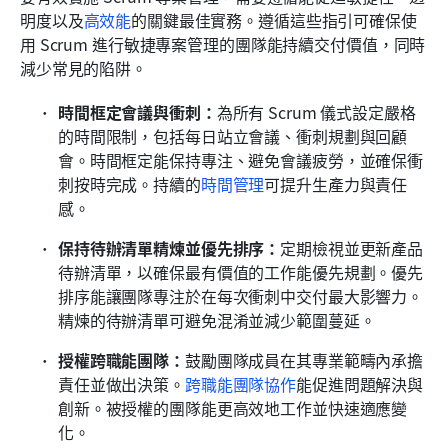
明度以及
高效能
的關鍵最佳實務。遵循這些指引可確保使
用 Scrum 進行敏捷專案管理的團隊能持續交付價值，同時
減少常見的陷阱。
時間框定會議與衝刺：
為所有 Scrum 儀式設定嚴格
的時間限制，包括每日站立會議、衝刺規劃與回顧
會。時間框定能保持專注、避免會議疲勞，並確保衝
刺按時完成。持續的
時間管理
可提升生產力與責任
感。
保持待辦清單精煉並優先排序：
定期檢視並更新產品
待辦清單，以確保最有價值的工作能優先規劃。優先
排序能讓團隊專注於在每次衝刺中交付最大影響力。
精煉的待辦清單可避免混淆並減少範圍蔓延。
授權跨職能團隊：
鼓勵團隊成員在其專業範疇內承擔
責任並做出決策。
跨職能團隊協作
能促進問題解決與
創新。被授權的團隊能更高效地工作並快速適應變
化。