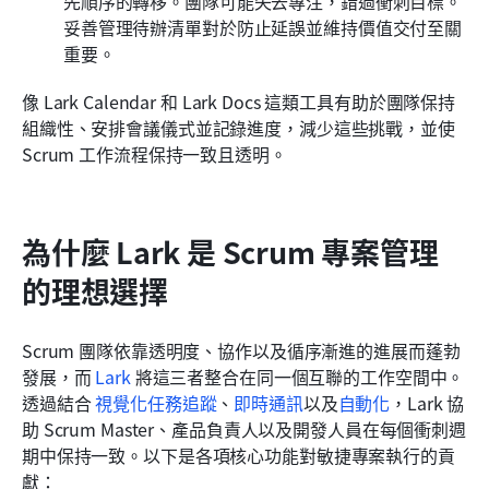
先順序的轉移。團隊可能失去專注，錯過衝刺目標。
妥善管理待辦清單對於防止延誤並維持價值交付至關
重要。
像 Lark Calendar 和 Lark Docs 這類工具有助於團隊保持
組織性、安排會議儀式並記錄進度，減少這些挑戰，並使 
Scrum 工作流程保持一致且透明。
為什麼 Lark 是 Scrum 專案管理
的理想選擇
Scrum 團隊依靠透明度、協作以及循序漸進的進展而蓬勃
發展，而 
Lark
 將這三者整合在同一個互聯的工作空間中。
透過結合 
視覺化任務追蹤
、
即時通訊
以及
自動化
，Lark 協
助 Scrum Master、產品負責人以及開發人員在每個衝刺週
期中保持一致。以下是各項核心功能對敏捷專案執行的貢
獻：