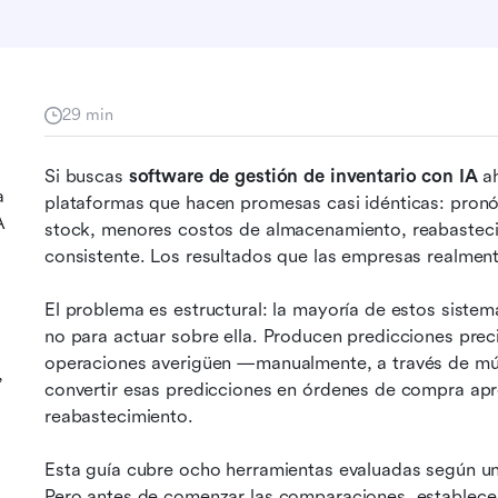
29 min
Si buscas 
software de gestión de inventario con IA
 a
a
plataformas que hacen promesas casi idénticas: pronós
A
stock, menores costos de almacenamiento, reabastecim
consistente. Los resultados que las empresas realmen
El problema es estructural: la mayoría de estos sistem
no para actuar sobre ella. Producen predicciones preci
operaciones averigüen —manualmente, a través de mú
,
convertir esas predicciones en órdenes de compra apro
reabastecimiento.
Esta guía cubre ocho herramientas evaluadas según un
Pero antes de comenzar las comparaciones, establece 