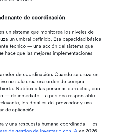
denante de coordinación
s un sistema que monitorea los niveles de 
uza un umbral definido. Esa capacidad básica 
ente técnico — una acción del sistema que 
ue hace que las mejores implementaciones 
arador de coordinación. Cuando se cruza un 
ctivo no solo crea una orden de compra 
erta. Notifica a las personas correctas, con 
do — de inmediato. La persona responsable 
relevante, los detalles del proveedor y una 
ar de aplicación.
ema y una respuesta humana coordinada — es 
are de gestión de inventario con IA
 en 2026 