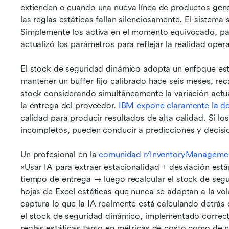
extienden o cuando una nueva línea de productos gene
las reglas estáticas fallan silenciosamente. El sistema
Simplemente los activa en el momento equivocado, para
actualizó los parámetros para reflejar la realidad opera
El stock de seguridad dinámico adopta un enfoque estr
mantener un buffer fijo calibrado hace seis meses, rec
stock considerando simultáneamente la variación actua
la entrega del proveedor. 
IBM expone claramente la d
calidad para producir resultados de alta calidad. Si lo
incompletos, pueden conducir a predicciones y decisi
Un profesional en la 
comunidad r/InventoryManagemen
«Usar IA para extraer estacionalidad + desviación están
tiempo de entrega → luego recalcular el stock de segu
hojas de Excel estáticas que nunca se adaptan a la vol
captura lo que la IA realmente está calculando detrás
el stock de seguridad dinámico, implementado correct
reglas estáticas tanto en métricas de costo como de ni