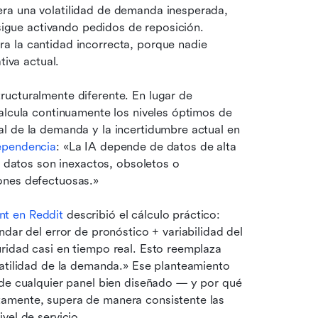
ra una volatilidad de demanda inesperada, 
 sigue activando pedidos de reposición. 
 la cantidad incorrecta, porque nadie 
tiva actual.
ucturalmente diferente. En lugar de 
alcula continuamente los niveles óptimos de 
l de la demanda y la incertidumbre actual en 
ependencia
: «La IA depende de datos de alta 
s datos son inexactos, obsoletos o 
ones defectuosas.»
t en Reddit
 describió el cálculo práctico: 
dar del error de pronóstico + variabilidad del 
ridad casi en tiempo real. Esto reemplaza 
atilidad de la demanda.» Ese planteamiento 
 de cualquier panel bien diseñado — y por qué 
amente, supera de manera consistente las 
vel de servicio.