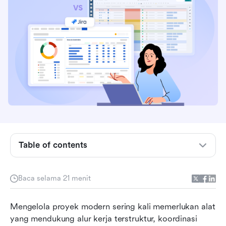
Cuplikan perbandingan Smartsheet vs Jira
Apa itu Smartsheet?
Apa itu Jira?
Smartsheet vs Jira: Perbandingan mendetail di
Table of contents
berbagai kategori utama
Perbandingan harga Smartsheet vs harga Jira:
Baca selama 21 menit
Alat mana yang sesuai dengan alur kerja Anda?
Smartsheet vs Jira: Alat mana yang terbaik
Mengelola proyek modern sering kali memerlukan alat 
untuk tim mana?
yang mendukung alur kerja terstruktur, koordinasi 