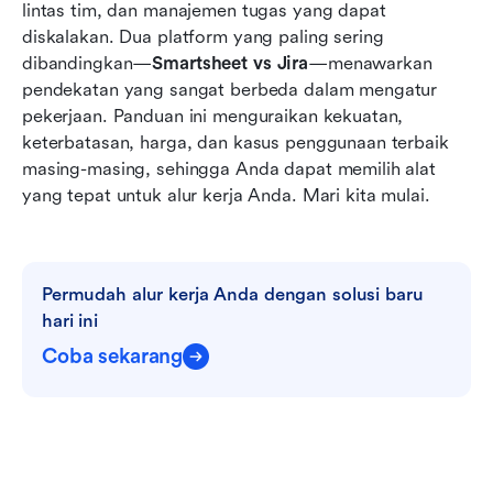
lintas tim, dan manajemen tugas yang dapat 
Keterbatasan kedua alat: Smartsheet dan Jira
diskalakan. Dua platform yang paling sering 
Alternatif cerdas: Gunakan Lark untuk
dibandingkan—
Smartsheet vs Jira
—menawarkan 
kolaborasi yang erat & alur kerja yang cerdas
pendekatan yang sangat berbeda dalam mengatur 
pekerjaan. Panduan ini menguraikan kekuatan, 
Putusan akhir: Smartsheet vs Jira vs Lark pada
keterbatasan, harga, dan kasus penggunaan terbaik 
fitur & harga
masing-masing, sehingga Anda dapat memilih alat 
yang tepat untuk alur kerja Anda. Mari kita mulai.
Kesimpulan
FAQ
Bacaan terkait
Permudah alur kerja Anda dengan solusi baru 
hari ini
Coba sekarang