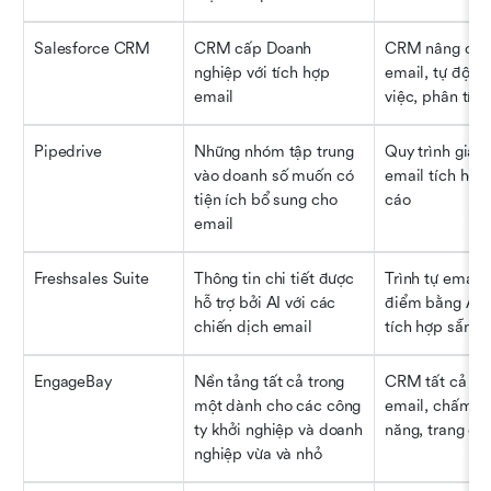
Salesforce CRM
CRM cấp Doanh 
CRM nâng cao, 
nghiệp với tích hợp 
email, tự động 
email
việc, phân tích
Pipedrive
Những nhóm tập trung 
Quy trình giao 
vào doanh số muốn có 
email tích hợp,
tiện ích bổ sung cho 
cáo
email
Freshsales Suite
Thông tin chi tiết được 
Trình tự email
hỗ trợ bởi AI với các 
điểm bằng AI, p
chiến dịch email
tích hợp sẵn
EngageBay
Nền tảng tất cả trong 
CRM tất cả tro
một dành cho các công 
email, chấm đ
ty khởi nghiệp và doanh 
năng, trang đíc
nghiệp vừa và nhỏ