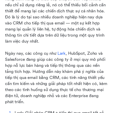
marketing tốt nhất hàng đầu năm 2025
nếu chỉ sử dụng riêng lẻ, nó có thể thiếu bối cảnh cần 
thiết để mang lại các chiến dịch thực sự cá nhân hóa. 
Tại sao các doanh nghiệp cần tích hợp tiếp thị
Đó là lý do tại sao nhiều doanh nghiệp hiện nay dựa 
qua email CRM
vào CRM cho tiếp thị qua email — một sự kết hợp 
Kết luận
mang lại quản lý liên hệ, tự động hóa chiến dịch và 
thông tin chi tiết dựa trên dữ liệu trong một quy trình 
Câu hỏi thường gặp
làm việc duy nhất.
Đọc liên quan
Ngày nay, các công cụ như 
Lark
, HubSpot, Zoho và 
Salesforce đang giúp các công ty ở mọi quy mô phối 
hợp nỗ lực bán hàng và tiếp thị thông qua các nền 
tảng tích hợp. Hướng dẫn này khám phá ý nghĩa của 
tiếp thị qua email bằng CRM, các tính năng thiết yếu 
cần tìm kiếm và những giải pháp tốt nhất hiện có, kèm 
theo các tình huống sử dụng thực tế cho thương mại 
điện tử, doanh nghiệp nhỏ và các Enterprise đang 
phát triển.
Lark: Giải pháp CRM + tiếp thị qua email tất cả 