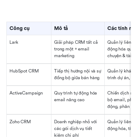
Công cụ
Mô tả
Các tính nă
Lark
Giải pháp CRM tất cả 
Quản lý liên hệ
trong một + email 
động hóa quy tr
marketing
chuyện & tài li
HubSpot CRM
Tiếp thị hướng nội và sự 
Quản lý khách 
đồng bộ giữa bán hàng
trình dự án, t
ActiveCampaign
Quy trình tự động hóa 
Chiến dịch nhỏ
email nâng cao
bộ email, phân
động, phân tíc
Zoho CRM
Doanh nghiệp nhỏ với 
Quản lý liên hệ
các gói dịch vụ tiết 
động hóa, tích 
kiệm chi phí