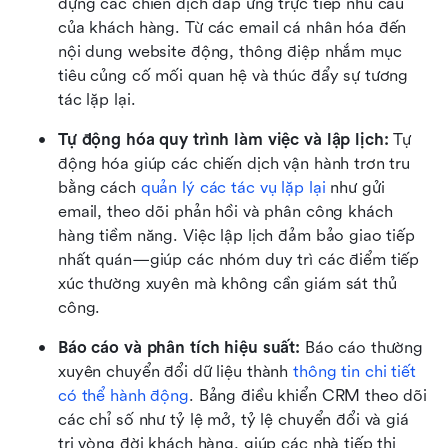
dựng các chiến dịch đáp ứng trực tiếp nhu cầu 
của khách hàng. Từ các email cá nhân hóa đến 
nội dung website động, thông điệp nhắm mục 
tiêu củng cố mối quan hệ và thúc đẩy sự tương 
tác lặp lại.
Tự động hóa quy trình làm việc và lập lịch: 
Tự 
động hóa giúp các chiến dịch vận hành trơn tru 
bằng cách 
quản lý các tác vụ lặp lại
 như gửi 
email, theo dõi phản hồi và phân công khách 
hàng tiềm năng. Việc lập lịch đảm bảo giao tiếp 
nhất quán—giúp các nhóm duy trì các điểm tiếp 
xúc thường xuyên mà không cần giám sát thủ 
công.
Báo cáo và phân tích hiệu suất: 
Báo cáo thường 
xuyên chuyển đổi dữ liệu thành 
thông tin chi tiết 
có thể hành động
. Bảng điều khiển CRM theo dõi 
các chỉ số như tỷ lệ mở, tỷ lệ chuyển đổi và giá 
trị vòng đời khách hàng, giúp các nhà tiếp thị 