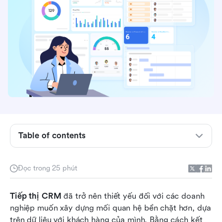
Tiếp thị CRM là gì?
Table of contents
Lợi ích của tiếp thị CRM đối với các doanh
nghiệp đang phát triển
Đọc trong 25 phút
Các thành phần chính của một chiến lược tiếp
Tiếp thị CRM
thị CRM hiệu quả
 đã trở nên thiết yếu đối với các doanh 
nghiệp muốn xây dựng mối quan hệ bền chặt hơn, dựa 
7 công cụ tốt nhất để tối ưu hóa tiếp thị dựa
trên dữ liệu với khách hàng của mình. Bằng cách kết 