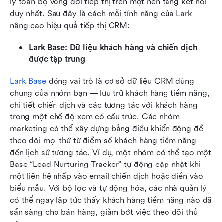
lý toàn bộ vòng đời tiếp thị trên một nền tảng kết nối 
duy nhất. Sau đây là cách mỗi tính năng của Lark 
nâng cao hiệu quả tiếp thị CRM:
Lark Base: Dữ liệu khách hàng và chiến dịch 
được tập trung
Lark Base 
đóng vai trò là cơ sở dữ liệu CRM dùng 
chung của nhóm bạn — lưu trữ khách hàng tiềm năng, 
chi tiết chiến dịch và các tương tác với khách hàng 
trong một chế độ xem có cấu trúc. Các nhóm 
marketing có thể xây dựng bảng điều khiển động để 
theo dõi mọi thứ từ điểm số khách hàng tiềm năng 
đến lịch sử tương tác. Ví dụ, một nhóm có thể tạo một 
Base “Lead Nurturing Tracker” tự động cập nhật khi 
một liên hệ nhấp vào email chiến dịch hoặc điền vào 
biểu mẫu. Với bộ lọc và tự động hóa, các nhà quản lý 
có thể ngay lập tức thấy khách hàng tiềm năng nào đã 
sẵn sàng cho bán hàng, giảm bớt việc theo dõi thủ 