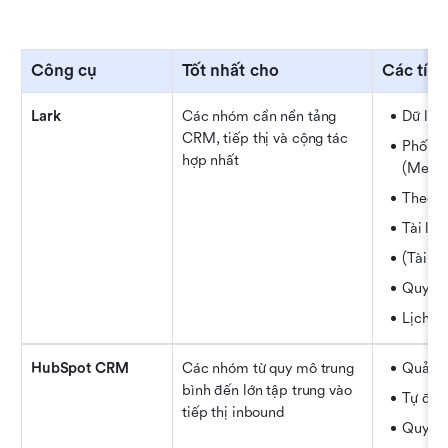
Công cụ
Tốt nhất cho
Các tín
Lark
Các nhóm cần nền tảng 
Dữ liệu
CRM, tiếp thị và cộng tác 
Phối hợ
hợp nhất
(Messe
Theo d
Tài liệ
(Tài l
Quy tr
Lịch &
HubSpot CRM
Các nhóm từ quy mô trung 
Quản lý
bình đến lớn tập trung vào 
Tự độn
tiếp thị inbound
Quy trì