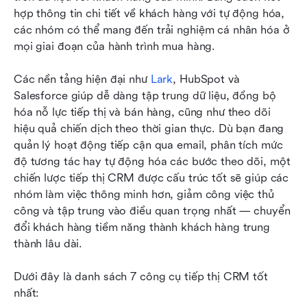
trên CRM
hợp thông tin chi tiết về khách hàng với tự động hóa, 
các nhóm có thể mang đến trải nghiệm cá nhân hóa ở 
CRM và tự động hóa tiếp thị hoạt động cùng
mọi giai đoạn của hành trình mua hàng. 
nhau như thế nào
Các nền tảng hiện đại như 
Các phương pháp tốt nhất để thành công trong
Lark
, HubSpot và 
Salesforce giúp dễ dàng tập trung dữ liệu, đồng bộ 
tiếp thị CRM
hóa nỗ lực tiếp thị và bán hàng, cũng như theo dõi 
Những thách thức phổ biến trong tiếp thị CRM
hiệu quả chiến dịch theo thời gian thực. Dù bạn đang 
quản lý hoạt động tiếp cận qua email, phân tích mức 
Kết luận
độ tương tác hay tự động hóa các bước theo dõi, một 
chiến lược tiếp thị CRM được cấu trúc tốt sẽ giúp các 
Câu hỏi thường gặp
nhóm làm việc thông minh hơn, giảm công việc thủ 
Đọc liên quan
công và tập trung vào điều quan trọng nhất — chuyển 
đổi khách hàng tiềm năng thành khách hàng trung 
thành lâu dài.
Dưới đây là danh sách 7 công cụ tiếp thị CRM tốt 
nhất: