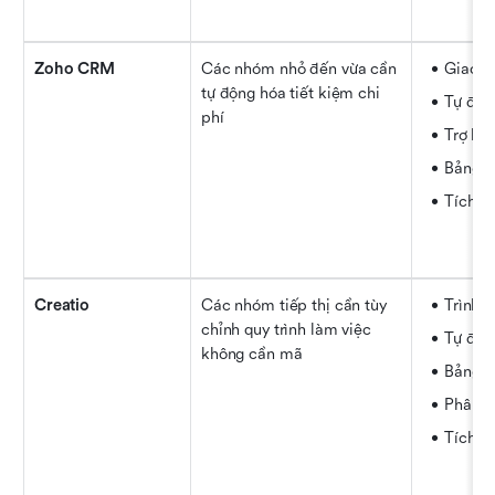
Zoho CRM
Các nhóm nhỏ đến vừa cần 
Giao t
tự động hóa tiết kiệm chi 
Tự độn
phí
Trợ lý 
Bảng đ
Tích h
Creatio
Các nhóm tiếp thị cần tùy 
Trình t
chỉnh quy trình làm việc 
Tự độn
không cần mã
Bảng đi
Phân đ
Tích h