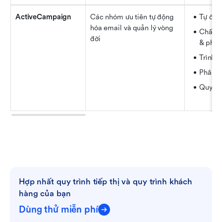
ActiveCampaign
Các nhóm ưu tiên tự động 
Tự độn
hóa email và quản lý vòng 
Chấm đ
đời
& phân
Trình t
Phân tí
Quy tr
Hợp nhất quy trình tiếp thị và quy trình khách 
hàng của bạn
Dùng thử miễn phí