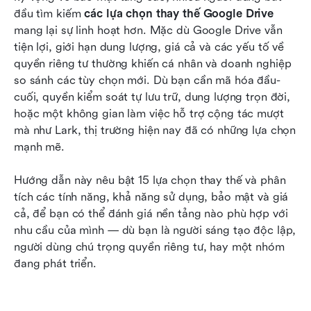
các nhóm và doanh nghiệp
đầu tìm kiếm 
các lựa chọn thay thế Google Drive
mang lại sự linh hoạt hơn. Mặc dù Google Drive vẫn 
Cách chọn lựa giải pháp thay thế Google Drive
tiện lợi, giới hạn dung lượng, giá cả và các yếu tố về 
tốt nhất cho nhu cầu của bạn
quyền riêng tư thường khiến cá nhân và doanh nghiệp 
so sánh các tùy chọn mới. Dù bạn cần mã hóa đầu-
Kết luận
cuối, quyền kiểm soát tự lưu trữ, dung lượng trọn đời, 
Câu hỏi thường gặp
hoặc một không gian làm việc hỗ trợ cộng tác mượt 
mà như Lark, thị trường hiện nay đã có những lựa chọn 
Đọc liên quan
mạnh mẽ.
Hướng dẫn này nêu bật 15 lựa chọn thay thế và phân 
tích các tính năng, khả năng sử dụng, bảo mật và giá 
cả, để bạn có thể đánh giá nền tảng nào phù hợp với 
nhu cầu của mình — dù bạn là người sáng tạo độc lập, 
người dùng chú trọng quyền riêng tư, hay một nhóm 
đang phát triển.