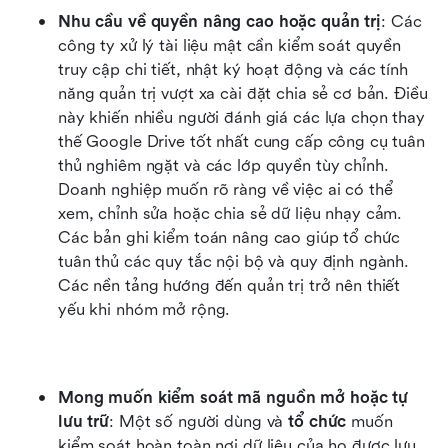
Nhu cầu về quyền nâng cao hoặc quản trị
: Các 
công ty xử lý tài liệu mật cần kiểm soát quyền 
truy cập chi tiết, nhật ký hoạt động và các tính 
năng quản trị vượt xa cài đặt chia sẻ cơ bản. Điều 
này khiến nhiều người đánh giá các lựa chọn thay 
thế Google Drive tốt nhất cung cấp công cụ tuân 
thủ nghiêm ngặt và các lớp quyền tùy chỉnh. 
Doanh nghiệp muốn rõ ràng về việc ai có thể 
xem, chỉnh sửa hoặc chia sẻ dữ liệu nhạy cảm. 
Các bản ghi kiểm toán nâng cao giúp tổ chức 
tuân thủ các quy tắc nội bộ và quy định ngành. 
Các nền tảng hướng đến quản trị trở nên thiết 
yếu khi nhóm mở rộng.
Mong muốn kiểm soát mã nguồn mở hoặc tự 
lưu trữ
: Một số người dùng và 
tổ chức
 muốn 
kiểm soát hoàn toàn nơi dữ liệu của họ được lưu 