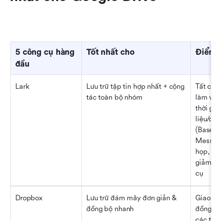
5 công cụ hàng 
Tốt nhất cho
Điểm 
đầu
Lark
Lưu trữ tập tin hợp nhất + cộng 
Tất cả t
tác toàn bộ nhóm
làm việc
thời gia
liệu/quy
(Base), 
Messeng
họp, Ph
giảm vi
cụ
Dropbox
Lưu trữ đám mây đơn giản & 
Giao diệ
đồng bộ nhanh
đồng bộ 
các thiế