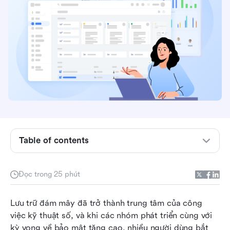
Điểm chính: Các lựa chọn thay thế Google Drive
tốt nhất trong nháy mắt
Table of contents
Ảnh chụp tổng quan: Những lựa chọn thay thế
hàng đầu tốt nhất cho Google Drive
Đọc trong 25 phút
Tại sao mọi người tìm kiếm các lựa chọn thay
Lưu trữ đám mây đã trở thành trung tâm của công 
thế cho Google Drive ngày nay
việc kỹ thuật số, và khi các nhóm phát triển cùng với 
15 lựa chọn thay thế Google Drive tốt nhất cho
kỳ vọng về bảo mật tăng cao, nhiều người dùng bắt 