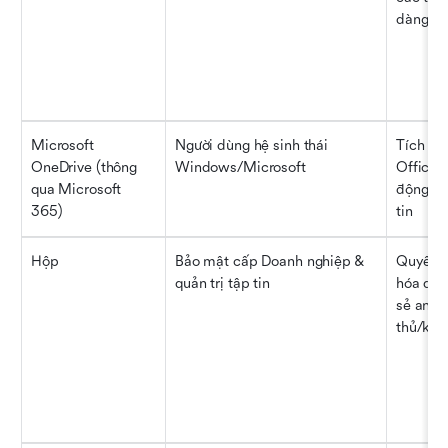
dàng, l
Microsoft 
Người dùng hệ sinh thái 
Tích hợ
OneDrive (thông 
Windows/Microsoft
Office, 
qua Microsoft 
động, qu
365)
tin
Hộp
Bảo mật cấp Doanh nghiệp & 
Quyền n
quản trị tập tin
hóa quy 
sẻ an to
thủ/kiể