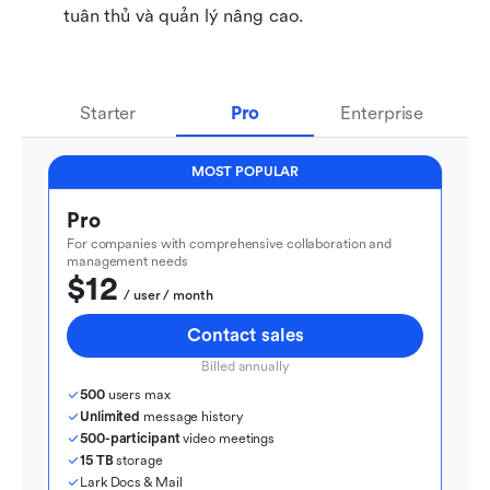
tuân thủ và quản lý nâng cao.
Starter
Pro
Enterprise
MOST POPULAR
Pro
For companies with comprehensive collaboration and 
management needs
$12
  / user / month
Contact sales
Billed annually
500
 users max
Unlimited
 message history
500-participant
 video meetings
15 TB
 storage
Lark Docs & Mail