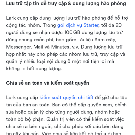
Lưu trữ tập tin dễ truy cập & dung lượng hào phóng
Lark cung cấp dung lượng lưu trữ hào phóng để hỗ trợ 
cộng tác nhóm. Trong 
gói dịch vụ Starter
, tối đa 20 
người dùng sẽ nhận được 100 GB dung lượng lưu trữ 
dùng chung miễn phí, bao gồm Tài liệu đám mây, 
Messenger, Mail và Minutes, v.v. Dung lượng lưu trữ 
hợp nhất này cho phép các nhóm lưu trữ, truy cập và 
quản lý nhiều loại nội dung ở một nơi tiện lợi mà 
không lo hết dung lượng.
Chia sẻ an toàn và kiểm soát quyền
Lark cung cấp 
kiểm soát quyền chi tiết
 để giữ cho tập 
tin của bạn an toàn. Bạn có thể cấp quyền xem, chỉnh 
sửa hoặc quản lý cho từng người dùng, nhóm hoặc 
toàn bộ bộ phận. Quản trị viên có thể kiểm soát việc 
chia sẻ ra bên ngoài, chỉ cho phép với các bên đáng 
tin cậy khi cần. Việc chia sẻ liên kết có thể giới hạn 