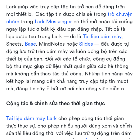
Lark giúp việc truy cập tập tin trở nên dễ dàng trên 
mọi thiết bị. Các tập tin được chia sẻ trong 
trò chuyện 
nhóm
 trong 
Lark Messenger
 có thể mở hoặc tải xuống 
ngay lập tức ở bất kỳ đâu bạn đăng nhập. Tất cả tài 
liệu được tạo trong Lark — dù là 
Tài liệu đám mây
, 
Sheets, 
Base
, MindNotes hoặc 
Slides
 — đều được tự 
động lưu trữ trên đám mây và luôn đồng bộ trên các 
thiết bị của bạn. Đối với các tổ chức, công cụ đồng 
bộ thư mục giúp dữ liệu nhất quán giữa các hệ thống 
mà không cần thao tác thủ công. Những tính năng này 
kết hợp lại mang đến khả năng truy cập tập tin mượt 
mà, đáng tin cậy ở bất cứ nơi nào công việc diễn ra.
Cộng tác & chỉnh sửa theo thời gian thực
Tài liệu đám mây Lark
 cho phép cộng tác thời gian 
thực thực sự, cho phép nhiều người dùng xem và chỉnh 
sửa tài liệu đồng thời với việc lưu trữ tự động trên đám 