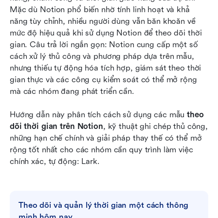
Mặc dù Notion phổ biến nhờ tính linh hoạt và khả 
Danh sách kiểm tra cuối cùng: Notion so với
năng tùy chỉnh, nhiều người dùng vẫn băn khoăn về 
Lark để theo dõi thời gian
mức độ hiệu quả khi sử dụng Notion để theo dõi thời 
gian. Câu trả lời ngắn gọn: Notion cung cấp một số 
Kết luận
cách xử lý thủ công và phương pháp dựa trên mẫu, 
nhưng thiếu tự động hóa tích hợp, giám sát theo thời 
Câu hỏi thường gặp
gian thực và các công cụ kiểm soát có thể mở rộng 
Đọc liên quan
mà các nhóm đang phát triển cần.
Hướng dẫn này phân tích cách sử dụng các mẫu 
theo 
dõi thời gian trên Notion
, kỹ thuật ghi chép thủ công, 
những hạn chế chính và giải pháp thay thế có thể mở 
rộng tốt nhất cho các nhóm cần quy trình làm việc 
chính xác, tự động: Lark.
Theo dõi và quản lý thời gian một cách thông 
minh hôm nay