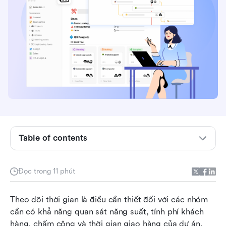
Theo dõi thời gian trong Notion là gì?
Hướng dẫn từng bước: 3 cách để theo dõi thời
gian trong Notion
Table of contents
Những hạn chế của việc theo dõi thời gian với
Notion
Đọc trong 11 phút
Vì sao các nhóm đang phát triển lại vượt quá
khả năng theo dõi thời gian của Notion
Theo dõi thời gian là điều cần thiết đối với các nhóm 
cần có khả năng quan sát năng suất, tính phí khách 
Tùy chọn mới: Thử dùng Lark như một trung tâm
hàng, chấm công và thời gian giao hàng của dự án. 
thống nhất để theo dõi và quản lý thời gian