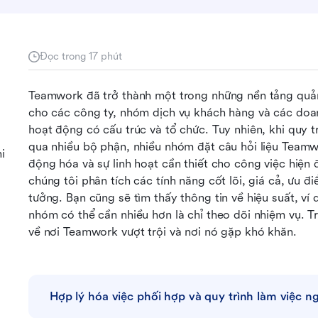
Đọc trong 17 phút
Teamwork đã trở thành một trong những nền tảng quản 
cho các công ty, nhóm dịch vụ khách hàng và các doan
hoạt động có cấu trúc và tổ chức. Tuy nhiên, khi quy tr
qua nhiều bộ phận, nhiều nhóm đặt câu hỏi liệu Teamw
i
động hóa và sự linh hoạt cần thiết cho công việc hiện 
chúng tôi phân tích các tính năng cốt lõi, giá cả, ưu 
tưởng. Bạn cũng sẽ tìm thấy thông tin về hiệu suất, ví 
nhóm có thể cần nhiều hơn là chỉ theo dõi nhiệm vụ. T
về nơi Teamwork vượt trội và nơi nó gặp khó khăn.
Hợp lý hóa việc phối hợp và quy trình làm việc 