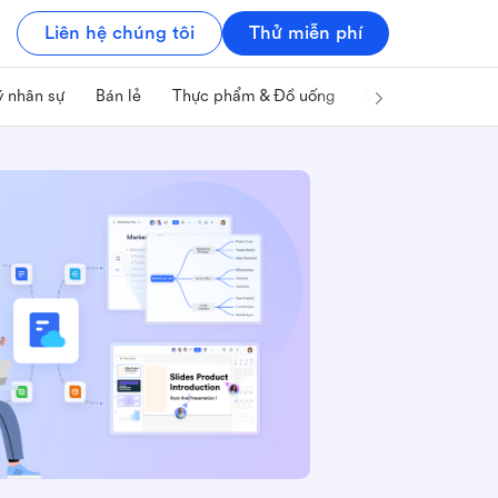
Liên hệ chúng tôi
Thử miễn phí
ý nhân sự
Bán lẻ
Thực phẩm & Đồ uống
Công nghệ & IT