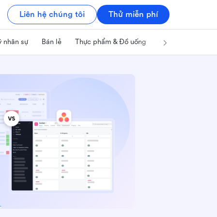
Liên hệ chúng tôi
Thử miễn phí
ý nhân sự
Bán lẻ
Thực phẩm & Đồ uống
Công nghệ & IT