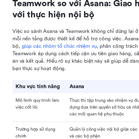
Teamwork so với Asana: Giao h
với thực hiện nội bộ
Việc so sánh Asana và Teamwork không chỉ dừng lại ở t
mỗi nền tảng được thiết kế để hỗ trợ công việc. Asana
bộ, 
giúp
các nhóm tổ chức nhiệm vụ
, phân công trách
Teamwork áp dụng cách tiếp cận ưu tiên giao hàng, cấ
án và kết quả. Hiểu rõ sự khác biệt này sẽ giúp dễ d
bạn thực sự hoạt động.
Khu vực tính năng
Asana
Mô hình quy trình làm 
Thực thi tập trung vào nhiệm vụ đư
việc cốt lõi
dựng dựa trên quyền sở hữu cá nhâ
các mối quan hệ phụ thuộc
Trường hợp sử dụng 
Quản lý công việc nội bộ giữa các
chính
và các bộ phận