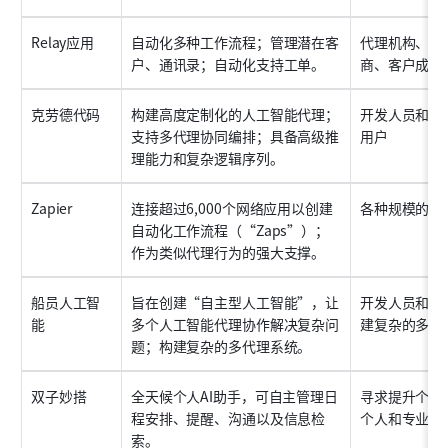
Relay应用
自动化多种工作流程；管理潜在客
代理机构、服
户、通讯录；自动化支持工单。
商、客户成功
克劳德代码
构建高度定制化的人工智能代理；
开发人员和技
支持多代理协同编排；具备高级推
用户
理能力和复杂逻辑序列。
Zapier
连接超过6,000个网络应用以创建
各种规模的商
自动化工作流程（“Zaps”）；
作为类似代理行为的强大支撑。
船员人工智
旨在创建“自主型人工智能”，让
开发人员和团
能
多个人工智能代理协作解决复杂问
建复杂的多智
题；构建复杂的多代理系统。
双子妙搭
全天候个人AI助手，可自主管理日
寻求提升个人
程安排、提醒、沟通以及信息检
个人和专业人
索。