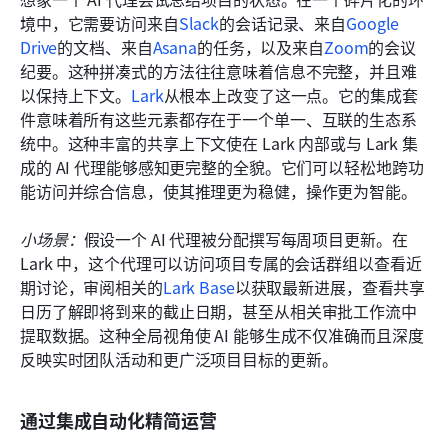
境中，它需要访问来自
Slack
的会话记录、来自
Google 
Drive
的文档、来自
Asana
的任务，以及来自
Zoom
的会议
纪要。这种拼凑式的方法往往意味着信息不完整，并且难
以保持上下文。
Lark
从根本上改变了这一点。它的集成套
件意味着所有这些元素都存在于一个单一、互联的生态系
统中。这种丰富的共享上下文使在 Lark 内部或与 Lark 集
成的 AI 代理能够感知更完整的全貌。它们可以轻松地跨功
能访问并综合信息，使其推理更为稳健，操作更为智能。
小场景：
假设一个 AI 代理被分配撰写每周项目更新。在 
Lark 中，这个代理可以访问项目专属的会话群组以查看近
期讨论，审阅相关的
Lark B
ase
以获取最新进展，查看共享
日历了解即将到来的截止日期，甚至从相关审批工作流中
提取数据。这种全局视角使 AI 能够生成不仅准确而且深度
反映实时团队活动和更广泛项目目标的更新。
通过集成自动化精简运营