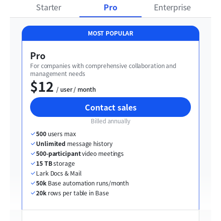
Starter
Pro
Enterprise
MOST POPULAR
Pro
For companies with comprehensive collaboration and 
management needs
$12
  / user / month
Contact sales
Billed annually
500
 users max
Unlimited
 message history
500-participant
 video meetings
15 TB
 storage
Lark Docs & Mail
50k
 Base automation runs/month
20k
 rows per table in Base