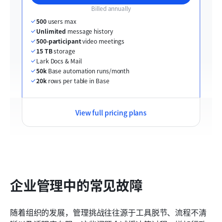
Billed annually
500
 users max
Unlimited
 message history
500-participant
 video meetings
15 TB
 storage
Lark Docs & Mail
50k
 Base automation runs/month
20k
 rows per table in Base
View full pricing plans
企业管理中的常见故障
随着组织的发展，管理挑战往往源于工具脱节、流程不清