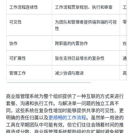
工作流程连续性
工作流程贯穿规划、执行和审查
工作
可见性
为团队和管理者提供端到端的可视
零散
性
协作
跨职能的内置协作
在工
可扩展性
旨在支持日益增长的复杂性
通常
管理工作
减少协调与跟进
高强
商业版管理系统为整个组织提供了一种互联的方式来进行
套餐、沟通和执行工作。与解决单一问题的独立工具不
同，这些系统在复杂性增加时能够提供共享的可见性、更
明确的责任归属以及
更顺畅的工作流程
。虽然单一用途的
工具在早期团队中可能有效，但它们往往会随着时间的推
移造成分散。商业版管理系统帮助组织在扩展时避免频繁