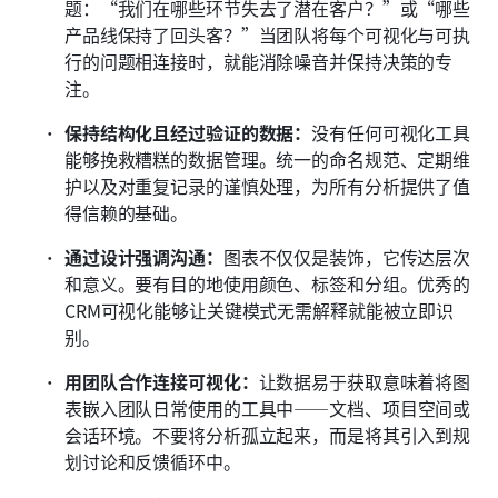
题：“我们在哪些环节失去了潜在客户？”或“哪些
产品线保持了回头客？”当团队将每个可视化与可执
行的问题相连接时，就能消除噪音并保持决策的专
注。
保持结构化且经过验证的数据：
没有任何可视化工具
能够挽救糟糕的数据管理。统一的命名规范、定期维
护以及对重复记录的谨慎处理，为所有分析提供了值
得信赖的基础。
通过设计强调沟通：
图表不仅仅是装饰，它传达层次
和意义。要有目的地使用颜色、标签和分组。优秀的
CRM可视化能够让关键模式无需解释就能被立即识
别。
用团队合作连接可视化：
让数据易于获取意味着将图
表嵌入团队日常使用的工具中——文档、项目空间或
会话环境。不要将分析孤立起来，而是将其引入到规
划讨论和反馈循环中。