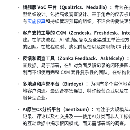
旗舰版 VoC 平台（Qualtrics、Medallia）：
专为在
型组织设计。包括高级调查设计、基于角色的仪表板以
有
实施预算
和持续管理预算的组织。不适合需要快速部
客户支持主导的 CXM（Zendesk、Freshdesk、Int
建。在解决流程、AI 辅助回复以及全渠道工单管理方
的团队。在旅程映射、购买前反馈以及跨职能 CX 计
反馈和调查工具（Zonka Feedback、AskNicely）
查数据。易于部署，在针对负面反馈记录的闭环提醒
划而不想使用完整 CXM 套件复杂性的团队。在结构
多地点和声誉平台（Birdeye）：
为拥有多个实体地
地客户沟通。最适合零售连锁、特许经营企业以及在 G
服务型企业。 
AI原生CX分析平台（SentiSum）：
专注于大规模从
记录、评论以及社交提及——使用AI分类而非人工
的互动数据中揭示根因模式，而无需部署新的调查。