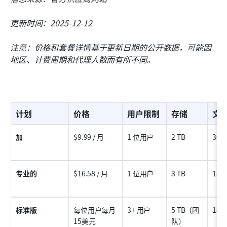
更新时间：2025-12-12
注意：价格和套餐详情基于更新日期的公开数据，可能因
地区、计费周期和代理人数而有所不同。
计划
价格
用户限制
存储
文
加
$9.99 / 月
1 位用户
2 TB
30
专业的
$16.58 / 月
1 位用户
3 TB
180
标准版
每位用户每月
3+ 用户
5 TB（团
180
15美元
队）