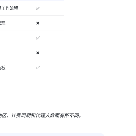
程工作流程
✅
管理
❌
✅
❌
画板
✅
地区、计费周期和代理人数而有所不同。