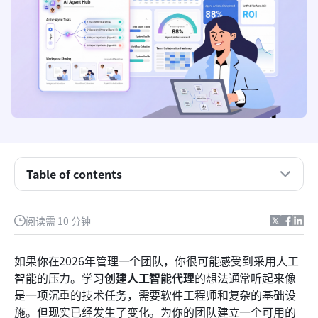
为什么定制AI代理对旗舰（服务）工作流程很重要
人工智能代理的基础：管理者需要了解的内容
如何创建无需编码的AI代理：平台选择
Table of contents
分步部署：启动您的第一个代理
阅读需 10 分钟
现实世界示例：部署一个类似 OpenClaw 的代理
Lark：一种人工智能部署的综合方法
如果你在2026年管理一个团队，你很可能感受到采用人工
智能的压力。学习
创建人工智能代理
的想法通常听起来像
旗舰（服务）中人工智能代理的未来
是一项沉重的技术任务，需要软件工程师和复杂的基础设
结论
施。但现实已经发生了变化。为你的团队建立一个可用的