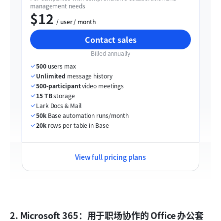
management needs
$12
  / user / month
Contact sales
Billed annually
500
 users max
Unlimited
 message history
500-participant
 video meetings
15 TB
 storage
Lark Docs & Mail
50k
 Base automation runs/month
20k
 rows per table in Base
View full pricing plans
2. Microsoft 365：用于职场协作的 Office 办公套