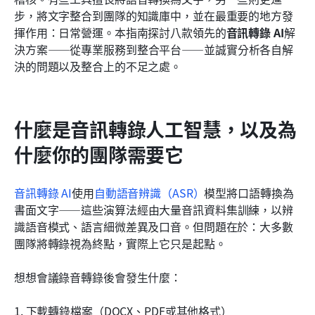
為何統一工作空間勝過獨立的轉錄工具
步，將文字整合到團隊的知識庫中，並在最重要的地方發
揮作用：日常營運。本指南探討八款領先的
音訊轉錄 AI
解
真正的問題：哪些團隊從整合中獲益最多？
決方案——從專業服務到整合平台——並誠實分析各自解
決的問題以及整合上的不足之處。
音訊轉錄人工智慧的使用案例：誰受益最多
如何選擇適合您工作流程的轉錄工具
什麼是音訊轉錄人工智慧，以及為
結論
什麼你的團隊需要它
常見問題
相關閱讀
音訊轉錄 AI
使用
自動語音辨識（ASR）
模型將口語轉換為
書面文字——這些演算法經由大量音訊資料集訓練，以辨
識語音模式、語言細微差異及口音。但問題在於：大多數
團隊將轉錄視為終點，實際上它只是起點。
想想會議錄音轉錄後會發生什麼：
1. 下載轉錄檔案（DOCX、PDF或其他格式）