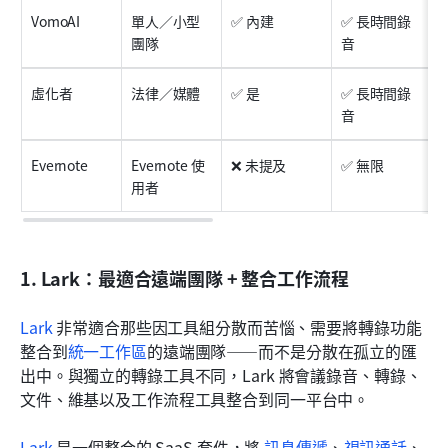
VomoAI
單人／小型
✅ 內建
✅ 長時間錄
團隊
音
虛化者
法律／媒體
✅ 是
✅ 長時間錄
音
Evernote
Evernote 使
❌ 未提及
✅ 無限
用者
1. Lark：最適合遠端團隊 + 整合工作流程
Lark
 非常適合那些因工具組分散而苦惱、需要將轉錄功能
整合到
統一工作區
的遠端團隊——而不是分散在孤立的匯
出中。與獨立的轉錄工具不同，Lark 將會議錄音、轉錄、
文件、維基以及工作流程工具整合到同一平台中。
Lark
 是一個整合的 SaaS 套件，將 
訊息傳遞
、
視訊通話
、