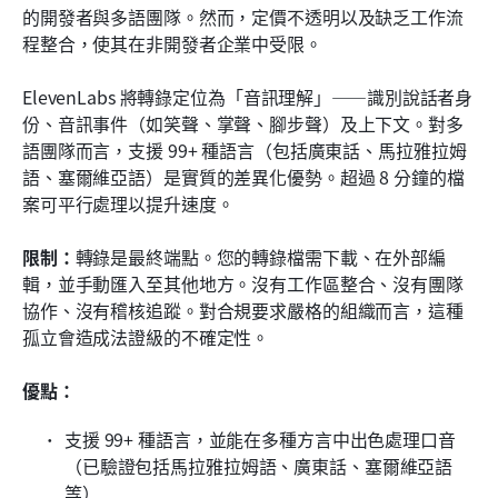
的開發者與多語團隊。然而，定價不透明以及缺乏工作流
程整合，使其在非開發者企業中受限。
ElevenLabs 將轉錄定位為「音訊理解」——識別說話者身
份、音訊事件（如笑聲、掌聲、腳步聲）及上下文。對多
語團隊而言，支援 99+ 種語言（包括廣東話、馬拉雅拉姆
語、塞爾維亞語）是實質的差異化優勢。超過 8 分鐘的檔
案可平行處理以提升速度。
限制：
轉錄是最終端點。您的轉錄檔需下載、在外部編
輯，並手動匯入至其他地方。沒有工作區整合、沒有團隊
協作、沒有稽核追蹤。對合規要求嚴格的組織而言，這種
孤立會造成法證級的不確定性。
優點：
支援 99+ 種語言，並能在多種方言中出色處理口音
（已驗證包括馬拉雅拉姆語、廣東話、塞爾維亞語
等）