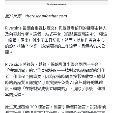
圖片來源：theresanaiforthat.com
Riverside 最適合重視快速交付與說話者偵測的播客主持人
及內容創作者。這個一站式平台（錄製最高可達 4K + 轉錄 
+ 編輯 + 匯出）減少了工具切換。然而，以創作者為中心
的設計排除了企業／遠端團隊的工作流程，且價格仍未公
開。
Riverside 將錄製、轉錄、編輯與匯出整合到同一平台。
「快如閃電」的定位突顯速度——這對於時間敏感的創作
者工作流程至關重要，因為發佈時間直接影響收益。錄製
時的高品質音訊捕捉可直接提升免費 AI 音訊轉錄的準確
度。轉錄「在錄製完成後立即開始」，消除了事後上傳檔
案的延遲。
原生支援超過 100 種語言，無需手動選擇語言。說話者偵
測可顯示「確切是誰說了什麼」。編輯介面讓創作者可直