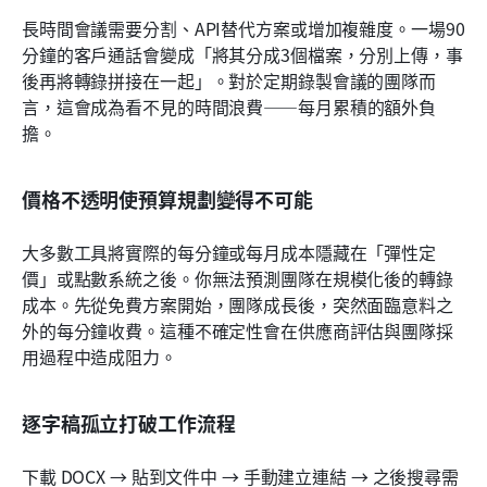
長時間會議需要分割、API替代方案或增加複雜度。一場90
分鐘的客戶通話會變成「將其分成3個檔案，分別上傳，事
後再將轉錄拼接在一起」。對於定期錄製會議的團隊而
言，這會成為看不見的時間浪費——每月累積的額外負
擔。
價格不透明使預算規劃變得不可能
大多數工具將實際的每分鐘或每月成本隱藏在「彈性定
價」或點數系統之後。你無法預測團隊在規模化後的轉錄
成本。先從免費方案開始，團隊成長後，突然面臨意料之
外的每分鐘收費。這種不確定性會在供應商評估與團隊採
用過程中造成阻力。
逐字稿孤立打破工作流程
下載 DOCX → 貼到文件中 → 手動建立連結 → 之後搜尋需