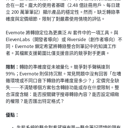
合在一起。龐大的使用者基礎（2.48 億註冊用戶、每日建
立 200 萬筆筆記）顯示產品的穩定性。然而，缺乏轉錄準
確度與定價細節，限制了對嚴肅使用情境的評估。
Evernote 將轉錄定位為更廣泛 AI 套件中的一項工具。與 
ElevenLabs（開發者導向）或 Riverside（創作者導向）不
同，Evernote 鎖定希望將轉錄整合到筆記中的知識工作
者。其檔案支援範圍比僅支援音訊的競爭對手更廣。
限制：
轉錄的準確度從未被量化。競爭對手聲稱達到 
99%；Evernote 則保持沉默。常見問題中沒有回答「在嘈
雜環境或不同口音下轉錄的準確度是多少？」定價完全缺
失——不清楚哪個方案包含轉錄功能或存在什麼限制。整
合深度含糊：能否按關鍵字搜尋轉錄內容？能否設定細緻
的權限？能否匯出特定格式？
優點：
生態系統的整合對希望擁有單一整合筆記環境的現有 