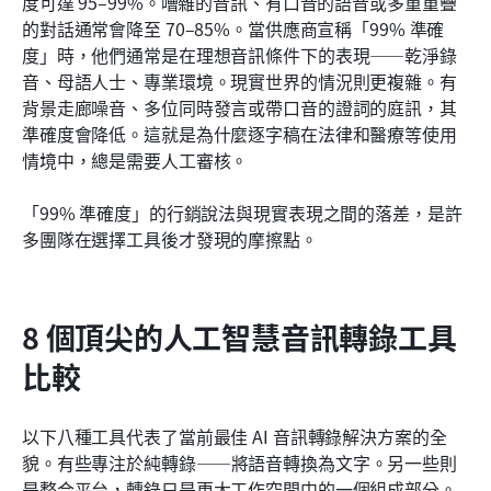
度可達 95–99%。嘈雜的音訊、有口音的語音或多重重疊
的對話通常會降至 70–85%。當供應商宣稱「99% 準確
度」時，他們通常是在理想音訊條件下的表現——乾淨錄
音、母語人士、專業環境。現實世界的情況則更複雜。有
背景走廊噪音、多位同時發言或帶口音的證詞的庭訊，其
準確度會降低。這就是為什麼逐字稿在法律和醫療等使用
情境中，總是需要人工審核。
「99% 準確度」的行銷說法與現實表現之間的落差，是許
多團隊在選擇工具後才發現的摩擦點。
8 個頂尖的人工智慧音訊轉錄工具
比較
以下八種工具代表了當前最佳 AI 音訊轉錄解決方案的全
貌。有些專注於純轉錄——將語音轉換為文字。另一些則
是整合平台，轉錄只是更大工作空間中的一個組成部分。