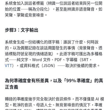
系統會加入說話者標籤（辨識一位說話者結束與另一位開
始的位置——稱為分段化），甚至能辨識非語音聲音，如
笑聲、掌聲或背景噪音。
步驟3：文字輸出
系統會生成一份結構化的逐字稿：誰說了什麼、何時說
的，以及偶爾記錄在談話周圍發生的事情（背景聲音、透
過標點符號呈現的情緒語氣）。此逐字稿可匯出為多種格
式——純文字、Word 文件、PDF、字幕檔（SRT，
VTT
），或資料格式（JSON）——取決於後續的需求。
為何準確度會有所差異，以及「99% 準確度」的真
正含義
轉錄的準確度幾乎完全取決於音訊條件，而不僅僅是 AI 模
型。乾淨的音訊、母語人士、無背景噪音的情況下，準確