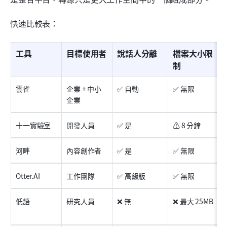
快速比較表：
工具
目標使用者
說話人分離
檔案大小限
制
雲雀
企業 + 中小
✅ 自動
✅ 無限
企業
十一實驗室
開發人員
✅ 是
⚠️ 8 分鐘
河畔
內容創作者
✅ 是
✅ 無限
Otter.AI
工作團隊
✅ 高級版
✅ 無限
低語
研究人員
❌ 無
❌ 最大 25MB