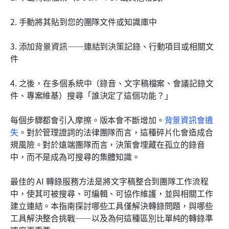
2. 手動將其貼到您的團隊文件或知識庫中
3. 添加背景資訊——連結到決策記錄、行動項目或相關文
件
4. 之後，在多個系統中（錄音、文字稿檔案、會議記錄文
件、專案維基）搜尋「誰決定了這個功能？」
每個步驟都會引入摩擦。版本會不斷增加。
背景資訊會遺
失
。對於管理證詞的法律團隊而言，這種碎片化會造成合
規風險。對於遠端團隊而言，決策會埋藏在孤立的錄音
中，而不是成為可搜尋的集體知識。
最佳的 AI 轉錄服務方法是將文字稿整合到團隊工作流程
中，使其可被搜尋、可編輯、可協作維護，並與相關工作
建立連結。本指南探討哪些工具僅解決轉錄問題，與哪些
工具解決整合挑戰——以及為何這種區別比單純的轉錄準