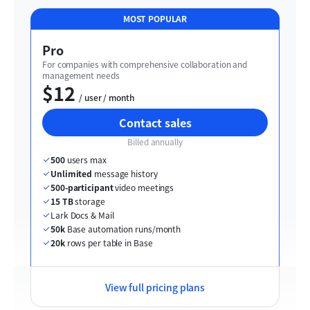
MOST POPULAR
Pro
For companies with comprehensive collaboration and 
management needs
$12
  / user / month
Contact sales
Billed annually
500
 users max
Unlimited
 message history
500-participant
 video meetings
15 TB
 storage
Lark Docs & Mail
50k
 Base automation runs/month
20k
 rows per table in Base
View full pricing plans