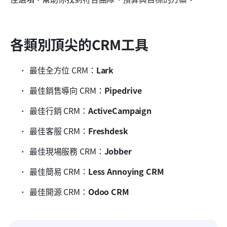
最佳客戶服務CRM工具
最佳現場服務CRM工具
各類別頂尖的CRM工具
最簡單好用的CRM
最佳開源 CRM 工具
最佳全方位 CRM：
Lark
最佳提供免費方案的CRM工具
最佳銷售導向 CRM：
Pipedrive
我們在評論中選擇與評估軟體的方式
最佳行銷 CRM：
ActiveCampaign
使用CRM的好處是什麼？
最佳客服 CRM：
Freshdesk
如何選擇適合您業務的CRM工具
最佳現場服務 CRM：
Jobber
結論
最佳簡易 CRM：
Less Annoying CRM
關於CRM工具的常見問題
最佳開源 CRM：
Odoo CRM
相關閱讀