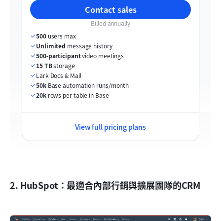
Contact sales
Billed annually
500
 users max
Unlimited
 message history
500-participant
 video meetings
15 TB
 storage
Lark Docs & Mail
50k
 Base automation runs/month
20k
 rows per table in Base
View full pricing plans
2. HubSpot：最適合內部行銷與擴展團隊的CRM