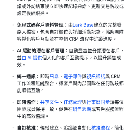
議或外訪結束後立即快速記錄通話、更新交易階段或
設定後續跟進。
免程式碼客戶資料管理：
由
Lark Base
建立的完整聯
絡人檔案，包含自訂欄位與詳細活動記錄，協助團隊
客製化客戶互動並在整個 CRM 流程中追蹤進度。
AI 驅動的潛在客戶管理：
自動豐富並分類潛在客戶，
並
由 AI 提供
個人化的客戶互動提示，以提升銷售成
效。
統一通訊：
即時
訊息
、
電子郵件
與
視訊通話
與 CRM 
工作流程無縫整合，讓客戶與內部團隊在任何階段都
能順暢互動。
即時協作：
共享文件
、
任務管理
與
行事曆同步
讓每位
團隊成員保持一致，促進在
銷售週期
或客戶服務流程
中的高效協調。
自訂核准：
輕鬆建立、追蹤並自動化
核准流程
，簡化 