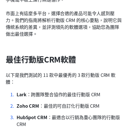
其他行動版CRM軟體
市面上有這麼多平台，選擇合適的產品可能令人感到壓
我們如何選擇並評估行動CRM軟體
力。我們的指南將解析行動版 CRM 的核心要點，說明它與
傳統系統的差異，並評測領先的軟體選項，協助您為團隊
行動客戶關係管理軟體的優點
做出最佳選擇。
行動客戶關係管理軟體的主要功能
如何選擇合適的行動CRM軟體
最佳行動版CRM軟體
實施行動客戶關係管理軟體的關鍵考量
結論
以下是我們測試的 11 款中最優秀的 3 款行動版 CRM 軟
體：
常見問題
Lark
：跨團隊整合協作的最佳行動版 CRM
相關閱讀
Zoho CRM
：最佳的可自訂化行動版 CRM
HubSpot CRM
：最適合以行銷為重心團隊的行動版 
CRM