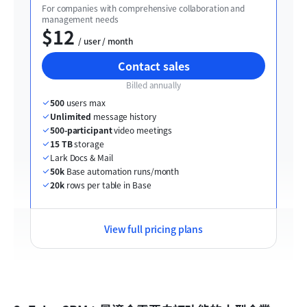
For companies with comprehensive collaboration and 
management needs
$12
  / user / month
Contact sales
Billed annually
500
 users max
Unlimited
 message history
500-participant
 video meetings
15 TB
 storage
Lark Docs & Mail
50k
 Base automation runs/month
20k
 rows per table in Base
View full pricing plans