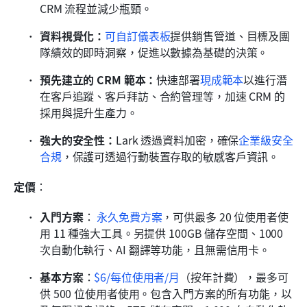
CRM 流程並減少瓶頸。
資料視覺化：
可自訂儀表板
提供銷售管道、目標及團
隊績效的即時洞察，促進以數據為基礎的決策。
預先建立的 CRM 範本：
快速部署
現成範本
以進行潛
在客戶追蹤、客戶拜訪、合約管理等，加速 CRM 的
採用與提升生產力。
強大的安全性：
Lark 透過資料加密，確保
企業級安全
合規
，保護可透過行動裝置存取的敏感客戶資訊。
定價
：
入門方案
：
永久免費方案
，可供最多 20 位使用者使
用 11 種強大工具。另提供 100GB 儲存空間、1000 
次自動化執行、AI 翻譯等功能，且無需信用卡。
基本方案
：
$6/每位使用者/月
（按年計費），最多可
供 500 位使用者使用。包含入門方案的所有功能，以