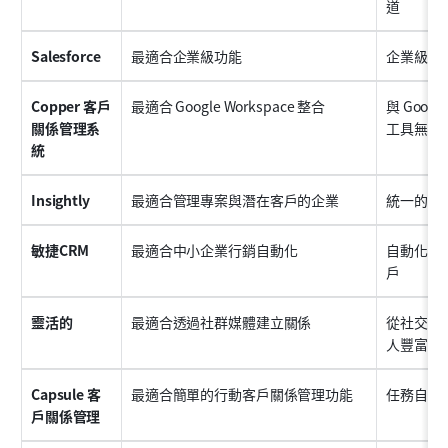
道
Salesforce
最適合企業級功能
企業級功
Copper 客戶
最適合 Google Workspace 整合
與 Googl
關係管理系
工具無縫
統
Insightly
最適合管理專案與潛在客戶的企業
統一的C
敏捷CRM
最適合中小企業行銷自動化
自動化工
戶
靈活的
最適合透過社群媒體建立關係
從社交網
人豐富資
Capsule 客
最適合簡單的行動客戶關係管理功能
任務自動
戶關係管理