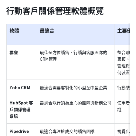
行動客戶關係管理軟體概覽
軟體
最適合
主要優
雲雀
最佳全方位銷售、行銷與客服團隊的
整合聊天
CRM管理
表板、人
管理與客
何裝置
Zoho CRM
最適合需要客製化的小型至中型企業
行動裝置
HubSpot 客
最適合以行銷為重心的團隊與新創公司
使用者友
戶關係管理
蹤
系統
Pipedrive
最適合專注於成交的銷售團隊
視覺化、