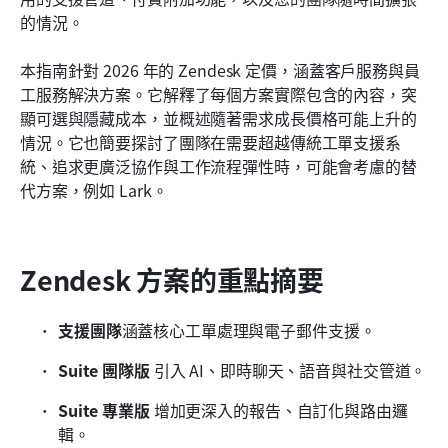
的情況。
Zendesk 與 Lark：哪個工具更適合你
本指南針對 2026 年的 Zendesk 定價，涵蓋客戶服務與員
結論
工服務解決方案。它解釋了每個方案實際包含的內容，突
常見問題
顯可選與隱藏成本，並概述隨著需求成長價格可能上升的
情況。它也簡要探討了團隊在需要超越傳統工單支援系
相關閱讀
統、追求更廣泛協作與工作流程彈性時，可能會考慮的替
代方案，例如 Lark。
Zendesk 方案的重點摘要
支援團隊
涵蓋核心工單處理與電子郵件支援。
Suite 團隊版
 引入 AI、即時聊天、語音與社交管道。
Suite 專業版
 增加更深入的報告、自訂化與路由邏
輯。