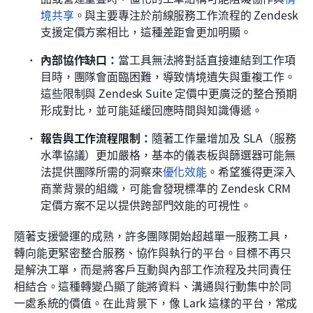
境共享
。與主要專注於前線服務工作流程的 Zendesk 
支援定價方案相比，這種差距會更加明顯。
內部協作缺口：
當工具無法將對話直接連結到工作項
目時，團隊會面臨困難，導致情境遺失與重複工作。
這些限制與 Zendesk Suite 定價中更廣泛的整合預期
形成對比，並可能延緩回應時間與知識傳遞。
報告與工作流程限制：
隨著工作量增加及 SLA（服務
水準協議）更加嚴格，基本的儀表板與篩選器可能無
法提供團隊所需的洞察來
優化效能
。希望獲得更深入
商業背景的組織，可能會發現標準的 Zendesk CRM 
定價方案不足以提供跨部門效能的可視性。
隨著支援營運的成熟，許多團隊開始超越單一服務工具，
轉向能更緊密整合服務、協作與執行的平台。目標不再只
是解決工單，而是將客戶互動與內部工作流程及共同責任
相結合。這種轉變凸顯了能將資料、溝通與行動集中於同
一處系統的價值。在此背景下，像 Lark 這樣的平台，常成