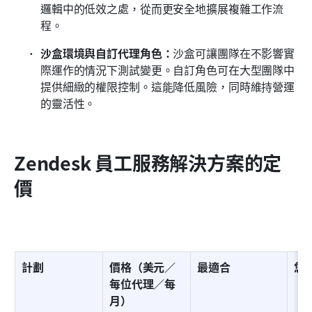
邏輯中的低效之處，從而更安全地擴展複雜工作流
程。
沙盒環境與自訂代理角色：
沙盒可讓團隊在不影響實
際運作的情況下測試變更。自訂角色可在大型團隊中
提供細緻的權限控制。這能降低風險，同時維持營運
的靈活性。
Zendesk 員工服務解決方案的定
價
計劃
價格（美元／
最適合
您
每位代理／每
月）