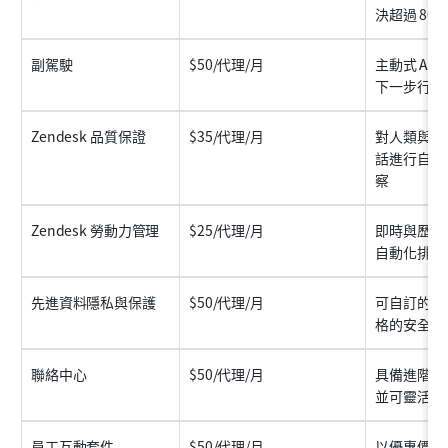
決超過 80
副駕駛
$50/代理/月
主動式 AI
下一步行動
Zendesk 品質保證
$35/代理/月
對人類與人工
話進行自動
察
Zendesk 勞動力管理
$25/代理/月
即時與歷史
自動化排程
先進資料隱私與保護
$50/代理/月
可自訂的進
格的安全與
聯絡中心
$50/代理/月
具備進階語
並可靈活擴
員工互動套件
$50/代理/月
以優惠價格