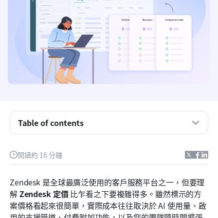
Zendesk 方案的重點摘要
什麼是 Zendesk？
Zendesk 套件 2026 年價格：每位使用者的費用是多
少
Zendesk AI 服務解決方案的定價
Table of contents
Zendesk 員工服務解決方案的定價
Zendesk 價格：附加元件與可選成本
閱讀約 16 分鐘
哪一種 Zendesk 定價方案適合哪一類型的團隊
Zendesk 是全球最廣泛使用的客戶服務平台之一，但要理
Zendesk 的缺點是什麼
解 
Zendesk 定價
 比乍看之下要複雜得多。雖然標示的方
認識 Lark：一個整合票務、協作與工作流程的解決
案價格看起來很簡單，實際成本往往取決於 AI 使用量、啟
方案
用的支援管道、付費附加功能，以及您的團隊隨時間擴張