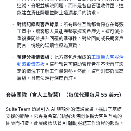
追蹤、分配並解決問題，而不是各自管理收件匣。這
能建立責任歸屬並防止遺漏客戶的請求。
對話記錄與客戶背景：
所有過往互動都會儲存在每張
工單中，讓客服人員能完整掌握客戶歷史。這可減少
重複提問並提升回覆的準確性。對於回訪或長期客戶
而言，情境的延續性極為寶貴。
預建分析儀表板：
此方案包含現成的
工單量與客服活
動追蹤儀表板
。這些報告可協助管理者在不需自訂設
定的情況下了解工作量趨勢。然而，這些洞察仍屬高
層級，且無法進行深度自訂。
套裝團隊（含人工智慧）（每位代理每月 55 美元）
Suite Team 透過引入 AI 與額外的溝通管道，擴展了基礎
支援的範疇。它專為希望加快解決時間並擴大客戶互動的
團隊而打造。此層級標誌著 AI 輔助服務工作流程的起點。