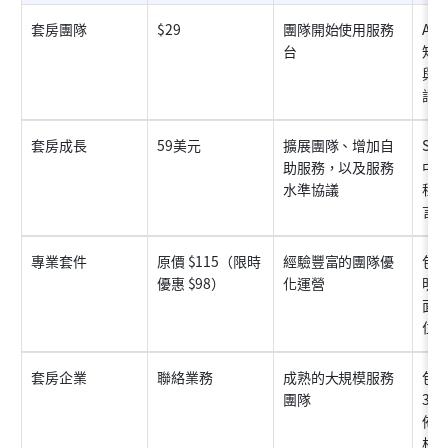
套房團隊
$29
團隊開始使用服務
AI
台
知
與
訊息
套房成長
59美元
擴展團隊、增加自
Su
助服務，以及服務
中
水準協議
程、
言的
專業套件
原價 $115（限時
經驗豐富的團隊優
包含
優惠 $98）
化運營
明
面配
位置
套房企業
聯絡業務
成熟的大規模服務
包含
團隊
30
佈
析