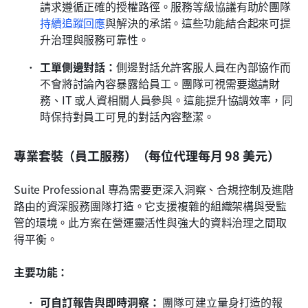
請求遵循正確的授權路徑。服務等級協議有助於團隊
持續追蹤回應
與解決的承諾。這些功能結合起來可提
升治理與服務可靠性。
工單側邊對話：
側邊對話允許客服人員在內部協作而
不會將討論內容暴露給員工。團隊可視需要邀請財
務、IT 或人資相關人員參與。這能提升協調效率，同
時保持對員工可見的對話內容整潔。
專業套裝（員工服務）（每位代理每月 98 美元）
Suite Professional 專為需要更深入洞察、合規控制及進階
路由的資深服務團隊打造。它支援複雜的組織架構與受監
管的環境。此方案在營運靈活性與強大的資料治理之間取
得平衡。
主要功能：
可自訂報告與即時洞察：
 團隊可建立量身打造的報