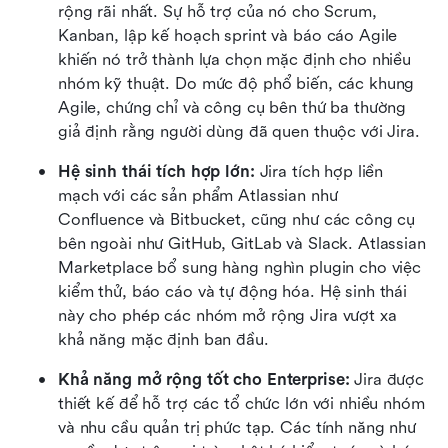
rộng rãi nhất. Sự hỗ trợ của nó cho Scrum, 
Kanban, lập kế hoạch sprint và báo cáo Agile 
khiến nó trở thành lựa chọn mặc định cho nhiều 
nhóm kỹ thuật. Do mức độ phổ biến, các khung 
Agile, chứng chỉ và công cụ bên thứ ba thường 
giả định rằng người dùng đã quen thuộc với Jira.
Hệ sinh thái tích hợp lớn: 
Jira tích hợp liền 
mạch với các sản phẩm Atlassian như 
Confluence và Bitbucket, cũng như các công cụ 
bên ngoài như GitHub, GitLab và Slack. Atlassian 
Marketplace bổ sung hàng nghìn plugin cho việc 
kiểm thử, báo cáo và tự động hóa. Hệ sinh thái 
này cho phép các nhóm mở rộng Jira vượt xa 
khả năng mặc định ban đầu.
Khả năng mở rộng tốt cho Enterprise: 
Jira được 
thiết kế để hỗ trợ các tổ chức lớn với nhiều nhóm 
và nhu cầu quản trị phức tạp. Các tính năng như 