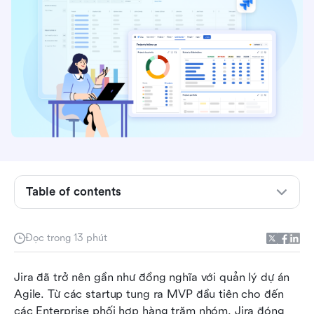
Jira là gì?
Giải thích các tính năng cốt lõi của Jira
Table of contents
Mô hình định giá của Jira được giải thích
Ưu và nhược điểm của Jira
Đọc trong 13 phút
Tại sao các nhóm tìm kiếm các lựa chọn thay
Jira đã trở nên gần như đồng nghĩa với quản lý dự án 
thế Jira đơn giản hơn
Agile. Từ các startup tung ra MVP đầu tiên cho đến 
Gặp gỡ Lark: Giải pháp tất cả trong một thay
các Enterprise phối hợp hàng trăm nhóm, Jira đóng 