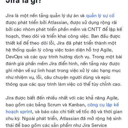
Jira là gì?
Jira là một nền tảng quản lý dự án và 
quản lý sự cố
được phát triển bởi Atlassian, được sử dụng rộng rãi 
bởi các nhóm phát triển phần mềm và CNTT để lập kế 
hoạch, theo dõi và triển khai công việc. Ban đầu được 
thiết kế để theo dõi lỗi, Jira đã phát triển thành một 
hệ thống quản lý công việc toàn diện hỗ trợ Agile, 
DevOps và các quy trình hướng dịch vụ. Trong một bài 
đánh giá phần mềm Jira điển hình, nền tảng này được 
ghi nhận về sự linh hoạt trong việc xử lý các hạng mục 
như nhiệm vụ, lỗi, câu chuyện người dùng và epic 
thông qua các quy trình làm việc có thể tùy chỉnh cao.
Jira được biết đến nhiều nhất với các khả năng Agile, 
bao gồm các bảng Scrum và Kanban, 
công cụ lập kế 
hoạch sprint
, và báo cáo chi tiết về tốc độ và thời gian 
chu kỳ. Ngoài phát triển, Atlassian đã mở rộng hệ sinh 
thái để bao gồm các sản phẩm như Jira Service 