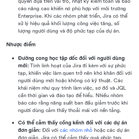
quyền dựa trên vai trò, nhật ký kiểm toán và báo 
cáo nâng cao khiến nó phù hợp với môi trường 
Enterprise. Khi các nhóm phát triển, Jira có thể 
xử lý hiệu quả khối lượng công việc tăng, số 
lượng người dùng và độ phức tạp của dự án.
Nhược điểm
Đường cong học tập dốc đối với người dùng 
mới: 
Tính linh hoạt của Jira đi kèm với sự phức 
tạp, khiến việc làm quen trở nên khó khăn đối với 
người dùng mới hoặc không có kỹ thuật. Các 
khái niệm như quy trình làm việc, sơ đồ và JQL 
cần thời gian và đào tạo để hiểu. Nhiều nhóm 
báo cáo rằng năng suất ban đầu giảm trước khi 
người dùng cảm thấy thoải mái với nền tảng.
Có thể cảm thấy cồng kềnh đối với các dự án 
đơn giản: 
Đối với 
các nhóm nhỏ
 hoặc các dự án 
đơn giản, Jira có thể cảm thấy quá phức tạp. 