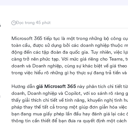
Đọc trong 45 phút
á
Microsoft 365 tiếp tục là một trong những bộ công cụ 
toàn cầu, được sử dụng bởi các doanh nghiệp thuộc m
động đến các tập đoàn đa quốc gia. Tuy nhiên, việc lự
càng trở nên phức tạp. Với mức giá riêng cho Teams, t
doanh và Doanh nghiệp, cùng sự khác biệt về giá theo
trong việc hiểu rõ những gì họ thực sự đang trả tiền và 
Hướng dẫn 
giá Microsoft 365
 này phân tích chi tiết 
doanh, Doanh nghiệp và Copilot, với so sánh rõ ràng g
g
thấy giải thích chi tiết về tính năng, khuyến nghị tình 
pháp thay thế tất cả trong một giúp đơn giản hóa việ
bạn đang mua giấy phép lần đầu hay đánh giá lại các 
thông tin cần thiết để bạn đưa ra quyết định một cách t