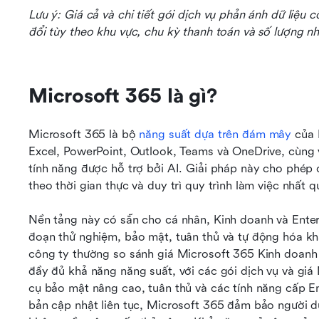
Lưu ý: Giá cả và chi tiết gói dịch vụ phản ánh dữ liệu c
đổi tùy theo khu vực, chu kỳ thanh toán và số lượng nh
Microsoft 365 là gì?
Microsoft 365 là bộ 
năng suất dựa trên đám mây
 của 
Excel, PowerPoint, Outlook, Teams và OneDrive, cùng v
tính năng được hỗ trợ bởi AI. Giải pháp này cho phép c
theo thời gian thực và duy trì quy trình làm việc nhất qu
Nền tảng này có sẵn cho cá nhân, Kinh doanh và Enterp
đoạn thử nghiệm, bảo mật, tuân thủ và tự động hóa kh
công ty thường so sánh giá Microsoft 365 Kinh doanh
đầy đủ khả năng năng suất, với các gói dịch vụ và gi
cụ bảo mật nâng cao, tuân thủ và các tính năng cấp Ent
bản cập nhật liên tục, Microsoft 365 đảm bảo người d