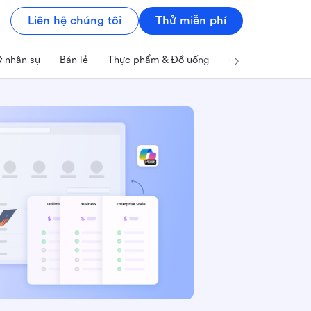
Liên hệ chúng tôi
Thử miễn phí
ý nhân sự
Bán lẻ
Thực phẩm & Đồ uống
Công nghệ & IT