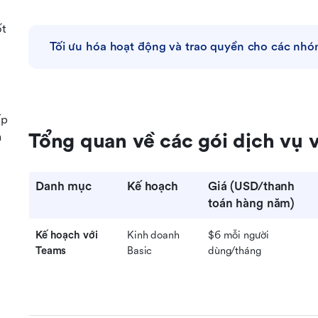
ốt
Tối ưu hóa hoạt động và trao quyền cho các nh
ấp
n
Tổng quan về các gói dịch vụ 
o
Danh mục
Kế hoạch
Giá (USD/thanh 
toán hàng năm)
Kế hoạch với 
Kinh doanh 
$6 mỗi người 
Teams
Basic
dùng/tháng