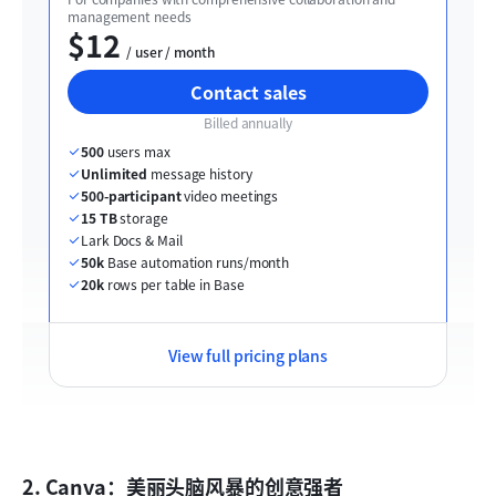
management needs
$12
  / user / month
Contact sales
Billed annually
500
 users max
Unlimited
 message history
500-participant
 video meetings
15 TB
 storage
Lark Docs & Mail
50k
 Base automation runs/month
20k
 rows per table in Base
View full pricing plans
2. Canva：美丽头脑风暴的创意强者