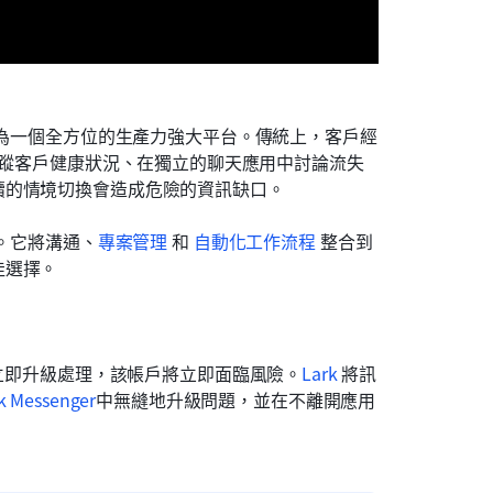
成為一個全方位的生產力強大平台。傳統上，客戶經
追蹤客戶健康狀況、在獨立的聊天應用中討論流失
續的情境切換會造成危險的資訊缺口。
。它將溝通、
專案管理
 和 
自動化工作流程
 整合到
佳選擇。
有立即升級處理，該帳戶將立即面臨風險。
Lark
 將訊
k Messenger
中無縫地升級問題，並在不離開應用