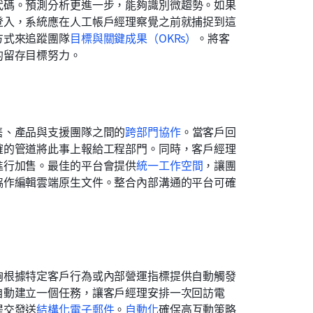
代碼。預測分析更進一步，能夠識別微趨勢。如果
登入，系統應在人工帳戶經理察覺之前就捕捉到這
方式來追蹤團隊
目標與關鍵成果（OKRs）
。將客
的留存目標努力。
售、產品與支援團隊之間的
跨部門協作
。當客戶回
確的管道將此事上報給工程部門。同時，客戶經理
進行加售。最佳的平台會提供
統一工作空間
，讓團
協作編輯雲端原生文件。整合內部溝通的平台可確
夠根據特定客戶行為或內部營運指標提供自動觸發
自動建立一個任務，讓客戶經理安排一次回訪電
提交發送
結構化電子郵件
。
自動化
確保高互動策略