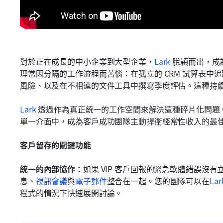
對於正在成長的中小企業到大型企業，
Lark
 脫穎而出，
理常因分隔的工作流程而苦惱：在孤立的 CRM 試算表中
風險、以及在不相連的文件工具中撰寫季度評估。這種持
Lark
 透過作為真正統一的工作空間來解決這種碎片化問題
單一介面中，成為客戶成功團隊主動捍衛經常性收入的最
客戶留存的關鍵功能
統一的內部協作：
如果 VIP 客戶回報的緊急軟體錯誤沒
息、
視訊會議
與
電子郵件
整合在一起。您的團隊可以在
Lar
程式的情況下快速展開討論。