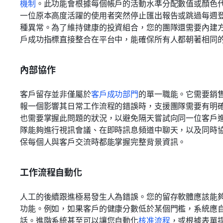
機制
。此功能會根據每個帳戶的活動水準分配數值或顏色
一位原本高度活躍的使用者突然停止匯出報告或跳過每週
種異常。為了維持健康的投資組合，您的團隊還需要內建
戶成功指標直接整合在平台中，能確保所有人都朝著相同
內部協作
客戶留存並非僅屬於
客戶成功部門
的單一職能。它需要銷
報一個影響其日常工作流程的錯誤時，支援團隊需要有明
也需要掌握此問題的狀況，以避免隔天嘗試向同一位客戶
隊能夠進行視訊會議、在即時訊息頻道中聊天，以及同時
保每個人與客戶交流時都能掌握完整背景資訊。
工作流程自動化
人工的後續跟進極易發生人為錯誤。您的留存軟體應該能
功能。例如，如果客戶的健康分數低於某個門檻，系統應
話。進階系統甚至可以讓您自動化
核准流程
，或根據表單