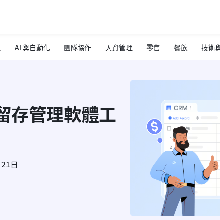
理
AI 與自動化
團隊協作
人資管理
零售
餐飲
技術與
戶留存管理軟體工
月21日