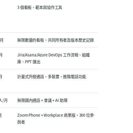
3 個看板、範本與協作工具
/月
無限數量的看板、共同所有者及版本歷史記錄
/月
Jira/Asana/Azure DevOps 工作流程、組織
庫、PPT 匯出
/月
計量式外撥通話、多裝置、進階電話功能
/人/月
無限國內通話 + 會議 + AI 助理
月
Zoom Phone + Workplace 商業版，300 位參
與者