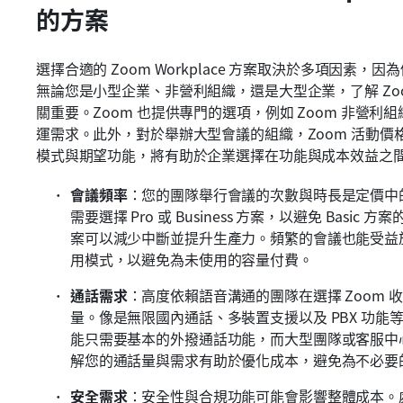
的方案
選擇合適的 Zoom Workplace 方案取決於多項因
無論您是小型企業、非營利組織，還是大型企業，了解 Zo
關重要。Zoom 也提供專門的選項，例如 Zoom 非營利
運需求。此外，對於舉辦大型會議的組織，Zoom 活動價
模式與期望功能，將有助於企業選擇在功能與成本效益之
會議頻率
：您的團隊舉行會議的次數與時長是定價中
需要選擇 Pro 或 Business 方案，以避免 Ba
案可以減少中斷並提升生產力。頻繁的會議也能受益於
用模式，以避免為未使用的容量付費。
通話需求
：高度依賴語音溝通的團隊在選擇 Zoom 收費
量。像是無限國內通話、多裝置支援以及 PBX 功
能只需要基本的外撥通話功能，而大型團隊或客服中心
解您的通話量與需求有助於優化成本，避免為不必要
安全需求
：安全性與合規功能可能會影響整體成本。