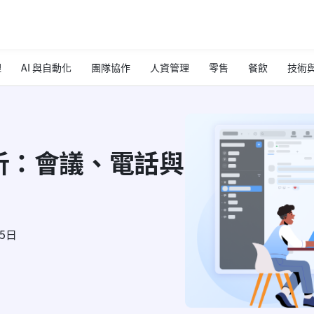
理
AI 與自動化
團隊協作
人資管理
零售
餐飲
技術與
解析：會議、電話與
15日