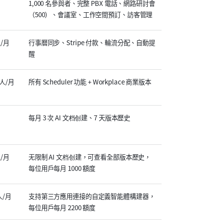
1,000 名參與者、完整 PBX 電話、網路研討會
（500）、會議室、工作空間預訂、訪客管理
人/月
行事曆同步、Stripe 付款、輪流分配、自動提
醒
 /人/月
所有 Scheduler 功能 + Workplace 商業版本
每月 3 次 AI 文档创建、7 天版本歷史
人/月
无限制 AI 文档创建，可查看全部版本歷史，
每位用戶每月 1000 額度
/人/月
支持第三方應用連接的自定義智能體構建器，
每位用戶每月 2200 額度