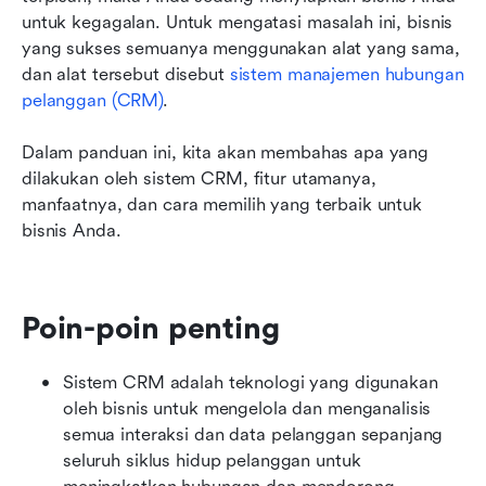
Fitur utama dari sistem CRM
untuk kegagalan. Untuk mengatasi masalah ini, bisnis 
yang sukses semuanya menggunakan alat yang sama, 
Contoh sistem CRM yang sedang digunakan
dan alat tersebut disebut 
sistem manajemen hubungan 
pelanggan (CRM)
.
Cara memilih sistem CRM yang tepat
Cara menerapkan sistem CRM
Dalam panduan ini, kita akan membahas apa yang 
dilakukan oleh sistem CRM, fitur utamanya, 
Mengapa bisnis memilih Lark
manfaatnya, dan cara memilih yang terbaik untuk 
bisnis Anda.
Pilih sistem CRM terbaik untuk bisnis Anda
FAQ sistem CRM
Poin-poin penting
Sistem CRM adalah teknologi yang digunakan 
oleh bisnis untuk mengelola dan menganalisis 
semua interaksi dan data pelanggan sepanjang 
seluruh siklus hidup pelanggan untuk 