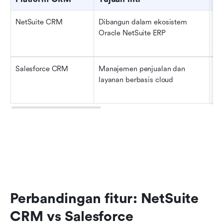
NetSuite CRM
Dibangun dalam ekosistem 
Pe
Oracle NetSuite ERP
pa
pa
Salesforce CRM
Manajemen penjualan dan 
Ti
layanan berbasis cloud
pe
pe
Perbandingan fitur: NetSuite 
CRM vs Salesforce