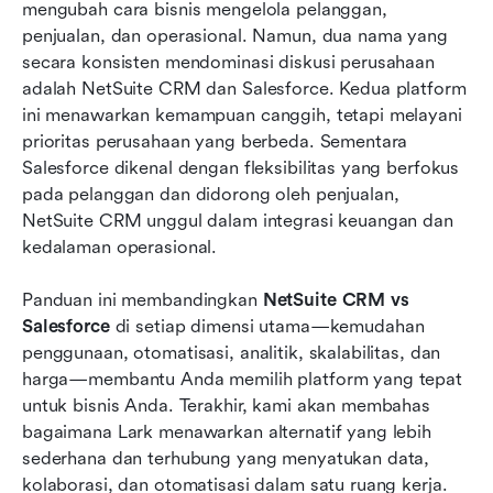
mengubah cara bisnis mengelola pelanggan, 
penjualan, dan operasional. Namun, dua nama yang 
Alternatif: Bagaimana Lark menawarkan ruang
secara konsisten mendominasi diskusi perusahaan 
kerja CRM yang lebih sederhana dan terhubung
adalah NetSuite CRM dan Salesforce. Kedua platform 
Ringkasan perbandingan: NetSuite vs Salesforce
ini menawarkan kemampuan canggih, tetapi melayani 
vs Lark
prioritas perusahaan yang berbeda. Sementara 
Salesforce dikenal dengan fleksibilitas yang berfokus 
Kesimpulan
pada pelanggan dan didorong oleh penjualan, 
NetSuite CRM unggul dalam integrasi keuangan dan 
FAQ
kedalaman operasional.
Bacaan terkait
Panduan ini membandingkan 
NetSuite CRM vs 
Salesforce
 di setiap dimensi utama—kemudahan 
penggunaan, otomatisasi, analitik, skalabilitas, dan 
harga—membantu Anda memilih platform yang tepat 
untuk bisnis Anda. Terakhir, kami akan membahas 
bagaimana Lark menawarkan alternatif yang lebih 
sederhana dan terhubung yang menyatukan data, 
kolaborasi, dan otomatisasi dalam satu ruang kerja.