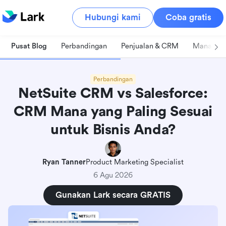
Hubungi kami
Coba gratis
Pusat Blog
Perbandingan
Penjualan & CRM
Manajeme
Perbandingan
NetSuite CRM vs Salesforce:
CRM Mana yang Paling Sesuai
untuk Bisnis Anda?
Ryan Tanner
Product Marketing Specialist
6 Agu 2026
Gunakan Lark secara GRATIS