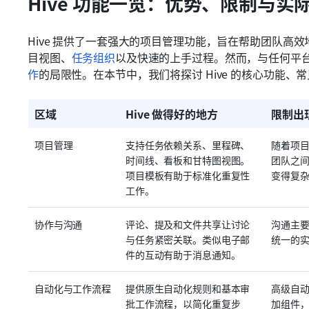
Hive 功能一览：优势、限制与实
Hive 提供了一套强大的项目管理功能，旨在帮助团队高
目视图、
任务组织
以及快速的上手过程。然而，与任何平台一
作
的局限性。在本节中，我们将探讨 Hive 的核心功能
区域
Hive 做得好的地方
限制出
项目管理
支持任务依赖关系、里程碑、
随着项
时间线、看板和甘特图视图。
团队之
项目模板有助于标准化重复性
变得复
工作。
协作与沟通
评论、提及和文件共享让讨论
沟通主
与任务紧密关联。类似电子邮
统一的
件的互动有助于消息通知。
自动化与工作流程
提供原生自动化规则和基本审
高级自
批工作流程，以简化重复步
加组件