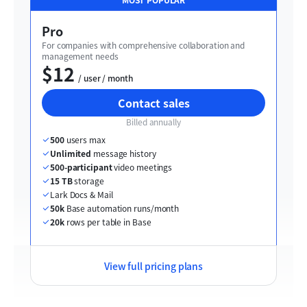
Pro
For companies with comprehensive collaboration and 
management needs
$12
  / user / month
Contact sales
Billed annually
500
 users max
Unlimited
 message history
500-participant
 video meetings
15 TB
 storage
Lark Docs & Mail
50k
 Base automation runs/month
20k
 rows per table in Base
View full pricing plans