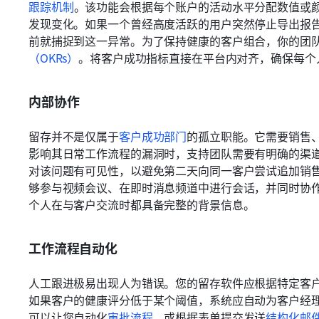
跟踪机制
。该功能会根据每个账户的活动水平分配数值或
发现变化。如果一个曾经高度活跃的用户突然停止导出报
前就捕捉到这一异常。为了保持健康的客户组合，你的团
（OKRs）
。将客户成功指标直接在平台内对齐，确保每个
内部协作
留存并不是仅属于
客户成功部门
的孤立职能。它需要销售
影响其日常工作流程的漏洞时，支持团队需要有明确的渠
对该问题有可见性，以避免第二天向同一客户尝试追加销
够参与视频会议、在即时消息频道中进行会话，并同时协
个人在与客户交流时都具备完整的背景信息。
工作流程自动化
人工跟进极易出现人为错误。您的留存软件应根据特定客
如果客户的健康评分低于某个阈值，系统应自动为客户经
可以让您自动化
审批流程
，或根据表单提交发送
结构化邮