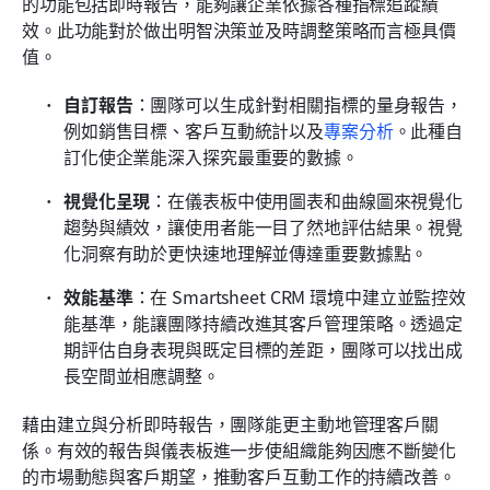
的功能包括即時報告，能夠讓企業依據各種指標追蹤績
效。此功能對於做出明智決策並及時調整策略而言極具價
值。
自訂報告
：團隊可以生成針對相關指標的量身報告，
例如銷售目標、客戶互動統計以及
專案分析
。此種自
訂化使企業能深入探究最重要的數據。
視覺化呈現
：在儀表板中使用圖表和曲線圖來視覺化
趨勢與績效，讓使用者能一目了然地評估結果。視覺
化洞察有助於更快速地理解並傳達重要數據點。
效能基準
：在 Smartsheet CRM 環境中建立並監控效
能基準，能讓團隊持續改進其客戶管理策略。透過定
期評估自身表現與既定目標的差距，團隊可以找出成
長空間並相應調整。
藉由建立與分析即時報告，團隊能更主動地管理客戶關
係。有效的報告與儀表板進一步使組織能夠因應不斷變化
的市場動態與客戶期望，推動客戶互動工作的持續改善。