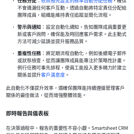
任務分配
：
依照預先設定的標準自動分配任務
，確保
不會遺漏任何客戶互動。透過自動將特定責任分配給
團隊成員，組織能維持責任追蹤並簡化流程。
警示與通知
：設定自動化通知，告知團隊成員重要更
新或客戶詢問，確保能及時回應客戶需求。此主動式
方法可減少延誤並提升服務品質。
重複性任務
：將定期流程自動化，例如後續電子郵件
或狀態檢查，從而讓團隊成員能專注於策略性計畫。
例行任務可事先排程，使員工能投入更多精力於建立
關係並提升
客戶滿意度
。
此自動化不僅提升效率，還確保團隊能持續遵循管理客戶
關係的最佳做法，從而增強整體效能。
即時報告與儀表板
在決策過程中，報告的重要性不容小覷。Smartsheet CRM 